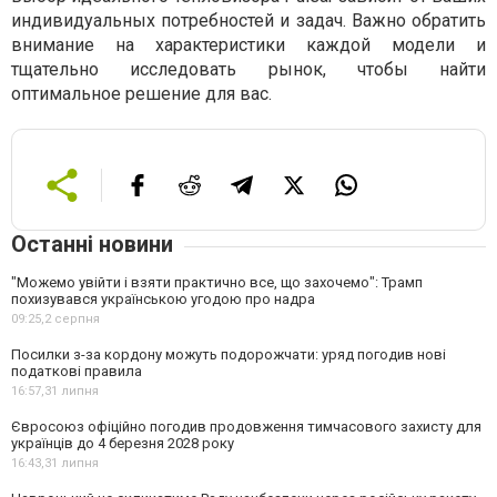
индивидуальных потребностей и задач. Важно обратить
внимание на характеристики каждой модели и
тщательно исследовать рынок, чтобы найти
оптимальное решение для вас.
Останні новини
"Можемо увійти і взяти практично все, що захочемо": Трамп
похизувався українською угодою про надра
09:25,
2 серпня
Посилки з-за кордону можуть подорожчати: уряд погодив нові
податкові правила
16:57,
31 липня
Євросоюз офіційно погодив продовження тимчасового захисту для
українців до 4 березня 2028 року
16:43,
31 липня