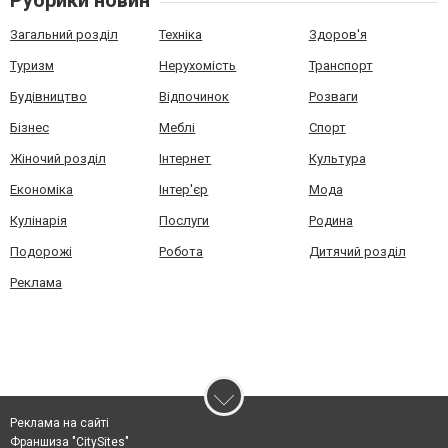
Рубрики новин
Загальний розділ
Техніка
Здоров'я
Туризм
Нерухомість
Транспорт
Будівництво
Відпочинок
Розваги
Бізнес
Меблі
Спорт
Жіночий розділ
Інтернет
Культура
Економіка
Інтер'єр
Мода
Кулінарія
Послуги
Родина
Подорожі
Робота
Дитячий розділ
Реклама
Реклама на сайті
Франшиза "CitySites"