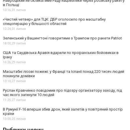
Навроцький не скликатиме Раду нацбезпеки через російську ракету
в Польщі
13:16,
31 липня
«Чистий четвер» для ТЦК: ДБР оголосило про масштабну
спецоперацію у більшості областей
12:24,
31 липня
Зеленський у Вашингтоні говоритиме з Трампом про ракети Patriot
18:00,
29 липня
США та Саудівська Аравія вдарили по проіранських бойовиках в
Іраку
16:26,
29 липня
Масштабні лісові пожежі: у Франції та Іспанії понад 220 тисяч людей
покинули домівки
13:10,
27 липня
Руслан Кравченко повідомив про підозру організатору заходу, під
час якого загинули 10 людей
11:25,
27 липня
В Румунії F-16 вперше збив дрон, який залетів у повітряний простір
країни
13:00,
25 липня