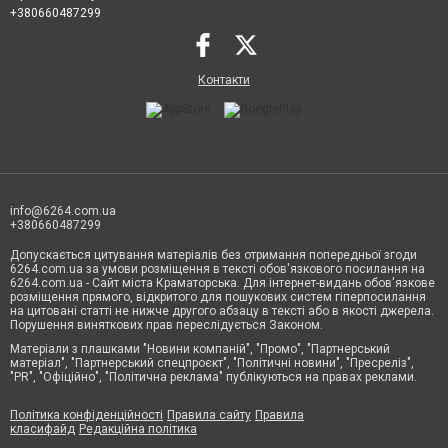
+380660487299
Контакти
info@6264.com.ua
+380660487299
Допускається цитування матеріалів без отримання попередньої згоди
6264.com.ua за умови розміщення в тексті обов'язкового посилання на
6264.com.ua - Сайт міста Краматорська. Для інтернет-видань обов'язкове
розміщення прямого, відкритого для пошукових систем гіперпосилання
на цитовані статті не нижче другого абзацу в тексті або в якості джерела.
Порушення виняткових прав переслідується Законом.
Матеріали з плашками "Новини компаній", "Промо", "Партнерський
матеріал", "Партнерський спецпроєкт", "Політичні новини", "Пресреліз",
"PR", "Офіційно", "Політична реклама" публікуються на правах реклами.
Політика конфіденційності
Правила сайту
Правила
класифайд
Редакційна політика