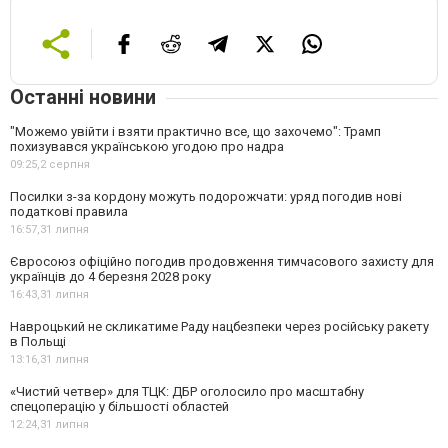
Останні новини
"Можемо увійти і взяти практично все, що захочемо": Трамп
похизувався українською угодою про надра
09:25,
2 серпня
Посилки з-за кордону можуть подорожчати: уряд погодив нові
податкові правила
16:57,
31 липня
Євросоюз офіційно погодив продовження тимчасового захисту для
українців до 4 березня 2028 року
16:43,
31 липня
Навроцький не скликатиме Раду нацбезпеки через російську ракету
в Польщі
13:16,
31 липня
«Чистий четвер» для ТЦК: ДБР оголосило про масштабну
спецоперацію у більшості областей
12:24,
31 липня