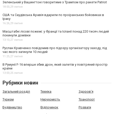
Зеленський у Вашингтоні говоритиме з Трампом про ракети Patriot
18:00,
29 липня
США та Саудівська Аравія вдарили по проіранських бойовиках в
Іраку
16:26,
29 липня
Масштабні лісові пожежі: у Франції та Іспанії понад 220 тисяч людей
покинули домівки
13:10,
27 липня
Руслан Кравченко повідомив про підозру організатору заходу, під
час якого загинули 10 людей
11:25,
27 липня
В Румунії F-16 вперше збив дрон, який залетів у повітряний простір
країни
13:00,
25 липня
Рубрики новин
Загальний розділ
Техніка
Здоров'я
Туризм
Нерухомість
Транспорт
Будівництво
Відпочинок
Розваги