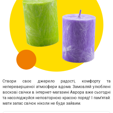
Створи своє джерело радості, комфорту та
неперевершеної атмосфери вдома. Замовляй улюблені
воскові свічки в інтернет-магазині Аврора вже сьогодні
та насолоджуйся неповторною красою поряд! І пам'ятай:
мати запас свічок ніколи не буде зайвим.