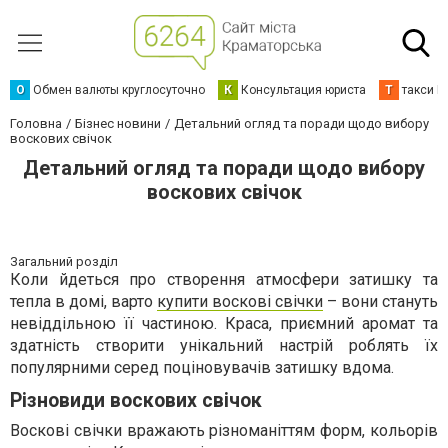
О
Обмен валюты круглосуточно
К
Консультация юриста
Т
такси К
Головна
Бізнес новини
Детальний огляд та поради щодо вибору
воскових свічок
Детальний огляд та поради щодо вибору
воскових свічок
Загальний розділ
Коли йдеться про створення атмосфери затишку та
тепла в домі, варто
купити воскові свічки
– вони стануть
невіддільною її частиною. Краса, приємний аромат та
здатність створити унікальний настрій роблять їх
популярними серед поціновувачів затишку вдома.
Різновиди воскових свічок
Воскові свічки вражають різноманіттям форм, кольорів