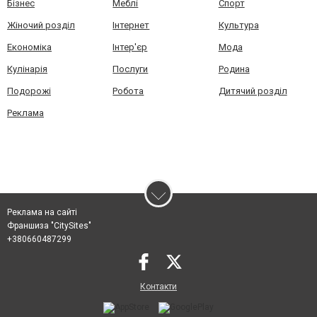
Бізнес
Меблі
Спорт
Жіночий розділ
Інтернет
Культура
Економіка
Інтер'єр
Мода
Кулінарія
Послуги
Родина
Подорожі
Робота
Дитячий розділ
Реклама
Реклама на сайті
Франшиза "CitySites"
+380660487299
Контакти