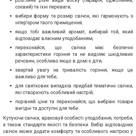
розглянь різні види воску (парафін, бджолиний,
соєвий) та їхні переваги;
вибери форму та розмір свічок, які гармонують з
інтер'єром твого приміщення;
якщо тобі важливий аромат, вибирай той, який
відповідає власним уподобанням;
переконайся, що свічка має безпечні
характеристики горіння та не виділяє шкідливих
речовин, особливо якщо в домі є діти;
звертай увагу на тривалість горіння, якщо це
важливо для тебе;
для святкових випадків придбай тематичні свічки,
які створюють особливий настрій;
порівняй ціни та переконайся, що вибрані товари
вигідні та доступні для тебе.
Купуючи свічки, враховуй особисті уподобання, потреби,
а також стандарти якості та безпеки. Вибір відповідних
свічок може додати комфорту та особливого настрою у