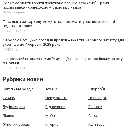
"Можемо увійти і взяти практично все, що захочемо": Трамп
похизувався українською угодою про надра
09:25,
2 серпня
Посилки з-за кордону можуть подорожчати: уряд погодив нові
податкові правила
16:57,
31 липня
Євросоюз офіційно погодив продовження тимчасового захисту для
українців до 4 березня 2028 року
16:43,
31 липня
Навроцький не скликатиме Раду нацбезпеки через російську ракету
в Польщі
13:16,
31 липня
Рубрики новин
Загальний розділ
Техніка
Здоров'я
Туризм
Нерухомість
Транспорт
Будівництво
Відпочинок
Розваги
Бізнес
Меблі
Спорт
Жіночий розділ
Інтернет
Культура