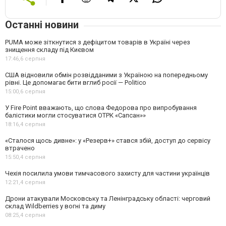
Останні новини
PUMA може зіткнутися з дефіцитом товарів в Україні через
знищення складу під Києвом
17:46,
6 серпня
США відновили обмін розвідданими з Україною на попередньому
рівні. Це допомагає бити вглиб росії — Politico
15:00,
6 серпня
У Fire Point вважають, що слова Федорова про випробування
балістики могли стосуватися ОТРК «Сапсан»»
18:16,
4 серпня
«Сталося щось дивне»: у «Резерв+» стався збій, доступ до сервісу
втрачено
15:50,
4 серпня
Чехія посилила умови тимчасового захисту для частини українців
12:21,
4 серпня
Дрони атакували Московську та Ленінградську області: черговий
склад Wildberries у вогні та диму
08:25,
4 серпня