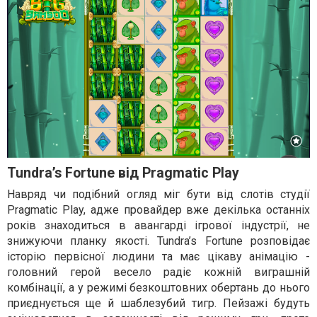
Tundra’s Fortune від Pragmatic Play
Навряд чи подібний огляд міг бути від слотів студії
Pragmatic Play, адже провайдер вже декілька останніх
років знаходиться в авангарді ігрової індустрії, не
знижуючи планку якості. Tundra’s Fortune розповідає
історію первісної людини та має цікаву анімацію -
головний герой весело радіє кожній виграшній
комбінації, а у режимі безкоштовних обертань до нього
приєднується ще й шаблезубий тигр. Пейзажі будуть