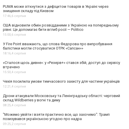
PUMA може зіткнутися з дефіцитом товарів в Україні через
знищення складу під Києвом
17:46,
6 серпня
США відновили обмін розвідданими з Україною на попередньому
рівні. Це допомагає бити вглиб росії — Politico
15:00,
6 серпня
У Fire Point вважають, що слова Федорова про випробування
балістики могли стосуватися ОТРК «Сапсан»»
18:16,
4 серпня
«Сталося щось дивне»: у «Резерв+» стався збій, доступ до сервісу
втрачено
15:50,
4 серпня
Чехія посилила умови тимчасового захисту для частини українців
12:21,
4 серпня
Дрони атакували Московську та Ленінградську області: черговий
склад Wildberries у вогні та диму
08:25,
4 серпня
"Можемо увійти і взяти практично все, що захочемо": Трамп
похизувався українською угодою про надра
09:25,
2 серпня