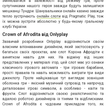
змінюватися в залежності від режиму гри, проте
супутниками нашого героя завжди будуть залишатися
мешканці Тундри. Шанувальники онлайн казино завжди
тепло зустрічають
онлайн слоти
від Pragmatic Play, тож
їх можна зустріти абсолютно у будь-якому гральному
клубі України.
Crown of Afrodita від Onlyplay
Зазвичай розробники Onlyplay відрізняються своїм
власним впізнаваним дизайном, який застосовують у
багатьох своїх проєктах, але слот Корона Афродіти є
винятком навіть для них. На відміну від інших
представлених у матеріалі ігор, цей слот має усі ознаки
класичного ігрового автомата - три ігрових барабани,
прості правила та навіть можливість виграти три види
джекпоту. Проте найцікавіше тут виглядає зовнішня
оболонка гри - якісний музичний супровід та напрочуд
деталізовані ігрові символи, а особливо - квіти та
фрукти. Слот відрізняється своєю реалістичністю та
вдалою роботою дизайнерів із тінями та відблисками.
Crown of Afrodita є чудовим прикладом того, як