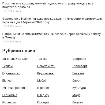
Посилки з-за кордону можуть подорожчати: уряд погодив нові
податкові правила
16:57,
31 липня
Євросоюз офіційно погодив продовження тимчасового захисту для
українців до 4 березня 2028 року
16:43,
31 липня
Навроцький не скликатиме Раду нацбезпеки через російську ракету
в Польщі
13:16,
31 липня
Рубрики новин
Загальний розділ
Техніка
Здоров'я
Туризм
Нерухомість
Транспорт
Будівництво
Відпочинок
Розваги
Бізнес
Меблі
Спорт
Жіночий розділ
Інтернет
Культура
Економіка
Інтер'єр
Мода
Кулінарія
Послуги
Родина