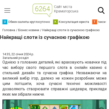
О
Обмен валюты круглосуточно
К
Консультация юриста
Т
такси К
Головна
Бізнес новини
Найкращі слоти із сучасною графікою
Найкращі слоти із сучасною графікою
14:35,
22 січня 2024 р.
Загальний розділ
Однією з головних деталей, які враховують новачки під
час вибору свого першого слота в онлайн казино є
стильний дизайн та сучасна графіка. Незважаючи на
великий вибір ігор, далеко не кожен розробник може
цим потішити, хоча сучасні технічні можливості
дозволяють створювати справжні шедеври, приклади
яких ми зібрали нижче.