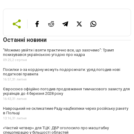
Останні новини
"Можемо увійти і взяти практично все, що захочемо": Трамп
похизувався українською угодою про надра
09:25,
2 серпня
Посилки з-за кордону можуть подорожчати: уряд погодив нові
податкові правила
16:57,
31 липня
Євросоюз офіційно погодив продовження тимчасового захисту для
українців до 4 березня 2028 року
16:43,
31 липня
Навроцький не скликатиме Раду нацбезпеки через російську ракету
в Польщі
13:16,
31 липня
«Чистий четвер» для ТЦК: ДБР оголосило про масштабну
спецоперацію у більшості областей