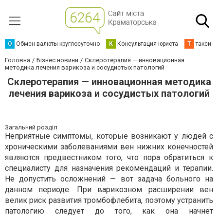
О
Обмен валюты круглосуточно
К
Консультация юриста
Т
такси К
Головна
Бізнес новини
Склеротерапия — инновационная
методика лечения варикоза и сосудистых патологий
Склеротерапия — инновационная методика
лечения варикоза и сосудистых патологий
Загальний розділ
Неприятные симптомы, которые возникают у людей с
хроническими заболеваниями вен нижних конечностей
являются предвестником того, что пора обратиться к
специалисту для назначения рекомендаций и терапии.
Не допустить осложнений — вот задача больного на
данном периоде. При варикозном расширении вен
велик риск развития тромбофлебита, поэтому устранить
патологию следует до того, как она начнет