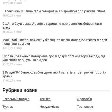
12:24,
31 липня
Зеленський у Вашингтоні говоритиме з Трампом про ракети Patriot
18:00,
29 липня
США та Саудівська Аравія вдарили по проіранських бойовиках в
Іраку
16:26,
29 липня
Масштабні лісові пожежі: у Франції та Іспанії понад 220 тисяч людей
покинули домівки
13:10,
27 липня
Руслан Кравченко повідомив про підозру організатору заходу, під
час якого загинули 10 людей
11:25,
27 липня
В Румунії F-16 вперше збив дрон, який залетів у повітряний простір
країни
13:00,
25 липня
Рубрики новин
Загальний розділ
Техніка
Здоров'я
Туризм
Нерухомість
Транспорт