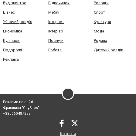
Будівництво
Відпочинок
Розваги
Бізнес
Меблі
Спорт
Жіночий розділ
Інтернет
Культура
Економіка
Інтер'єр
Мода
Кулінарія
Послуги
Родина
Подорожі
Робота
Дитячий розділ
Реклама
Реклама на сайті
Франшиза "CitySites"
+380660487299
Контакти