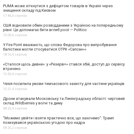
PUMA може зіткнутися з дефіцитом товарів в Україні через
знищення складу під Києвом
17:46,
6 серпня
США відновили обмін розвідданими з Україною на попередньому
рівні. Це допомагає бити вглиб росії — Politico
15:00,
6 серпня
У Fire Point вважають, що слова Федорова про випробування
балістики могли стосуватися ОТРК «Сапсан»»
18:16,
4 серпня
«Сталося щось дивне»: у «Резерв+» стався збій, доступ до сервісу
втрачено
15:50,
4 серпня
Чехія посилила умови тимчасового захисту для частини українців
12:21,
4 серпня
Дрони атакували Московську та Ленінградську області: черговий
склад Wildberries у вогні та диму
08:25,
4 серпня
"Можемо увійти і взяти практично все, що захочемо": Трамп
похизувався українською угодою про надра
09:25,
2 серпня