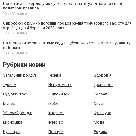
Посилки з-за кордону можуть подорожчати: уряд погодив нові
податкові правила
16:57,
31 липня
Євросоюз офіційно погодив продовження тимчасового захисту для
українців до 4 березня 2028 року
16:43,
31 липня
Навроцький не скликатиме Раду нацбезпеки через російську ракету
в Польщі
13:16,
31 липня
Рубрики новин
Загальний розділ
Техніка
Здоров'я
Туризм
Нерухомість
Транспорт
Будівництво
Відпочинок
Розваги
Бізнес
Меблі
Спорт
Жіночий розділ
Інтернет
Культура
Економіка
Інтер'єр
Мода
Кулінарія
Послуги
Родина