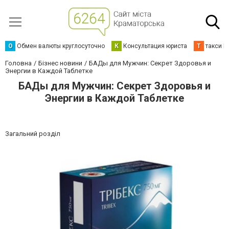
О
Обмен валюты круглосуточно
К
Консультация юриста
Т
такси К
Головна
Бізнес новини
БАДы для Мужчин: Секрет Здоровья и
Энергии в Каждой Таблетке
БАДы для Мужчин: Секрет Здоровья и
Энергии в Каждой Таблетке
Загальний розділ