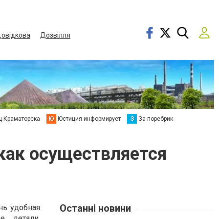
овідкова
Дозвілля
ц Краматорска
Ю
Юстиция информирует
З
За поребрик
 как осуществляется
Останні новини
нь удобная
е детали.