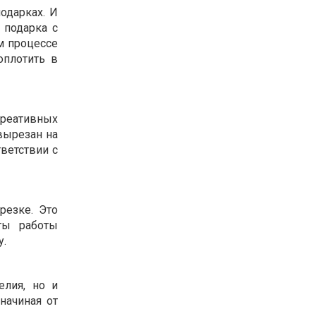
одарках. И
 подарка с
м процессе
оплотить в
реативных
вырезан на
ветствии с
резке. Это
ты работы
у.
елия, но и
начиная от