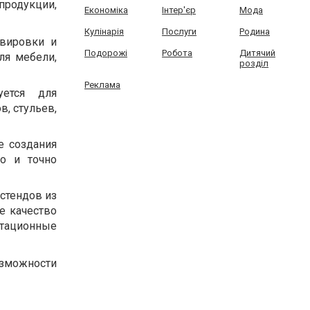
продукции,
Економіка
Інтер'єр
Мода
Кулінарія
Послуги
Родина
авировки и
Подорожі
Робота
Дитячий
ля мебели,
розділ
Реклама
уется для
, стульев,
е создания
о и точно
стендов из
е качество
нтационные
озможности