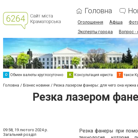
Головна
Но
Оголошення
Афіша
Фот
Эксперты города
Вопрос -
О
Обмен валюты круглосуточно
К
Консультация юриста
Т
такси К
Головна
Бізнес новини
Резка лазером фанеры: для чего она нужна 
Резка лазером фане
09:58,
19 лютого 2024 р.
Резка фанеры при помощ
Загальний розділ
технология, которая 