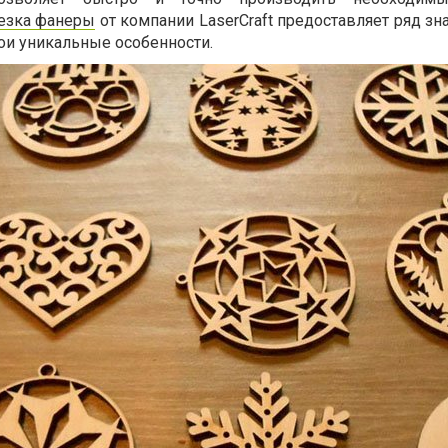
резка фанеры
от компании LaserCraft предоставляет ряд з
ои уникальные особенности.