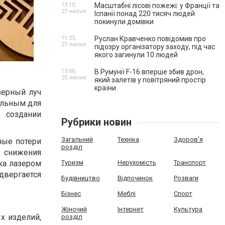
13:10,
Масштабні лісові пожежі: у Франції та
27 липня
Іспанії понад 220 тисяч людей
покинули домівки
11:25,
Руслан Кравченко повідомив про
27 липня
підозру організатору заходу, під час
якого загинули 10 людей
13:00,
В Румунії F-16 вперше збив дрон,
25 липня
який залетів у повітряний простір
країни
зерный луч
альным для
 создании
Рубрики новин
Загальний
Техніка
Здоров'я
ные потери
розділ
и снижения
зка лазером
Туризм
Нерухомість
Транспорт
одвергается
Будівництво
Відпочинок
Розваги
Бізнес
Меблі
Спорт
Жіночий
Інтернет
Культура
х изделий,
розділ