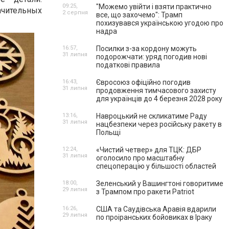
09:25,
"Можемо увійти і взяти практично
начительных
2 серпня
все, що захочемо": Трамп
похизувався українською угодою про
надра
16:57,
Посилки з-за кордону можуть
31 липня
подорожчати: уряд погодив нові
податкові правила
16:43,
Євросоюз офіційно погодив
31 липня
продовження тимчасового захисту
для українців до 4 березня 2028 року
13:16,
Навроцький не скликатиме Раду
31 липня
нацбезпеки через російську ракету в
Польщі
12:24,
«Чистий четвер» для ТЦК: ДБР
31 липня
оголосило про масштабну
спецоперацію у більшості областей
18:00,
Зеленський у Вашингтоні говоритиме
29 липня
з Трампом про ракети Patriot
16:26,
США та Саудівська Аравія вдарили
29 липня
по проіранських бойовиках в Іраку