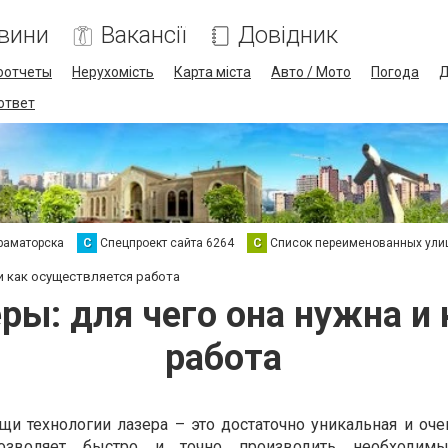
вини
Вакансії
Довідник
оотчеты
Нерухомість
Карта міста
Авто / Мото
Погода
Д
 ответ
раматорска
С
Спецпроект сайта 6264
С
Список переименованных ули
и как осуществляется работа
ры: для чего она нужна и
работа
и технологии лазера – это достаточно уникальная и оче
позволяет быстро и точно производить необходимы