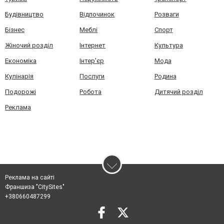
Будівництво
Відпочинок
Розваги
Бізнес
Меблі
Спорт
Жіночий розділ
Інтернет
Культура
Економіка
Інтер'єр
Мода
Кулінарія
Послуги
Родина
Подорожі
Робота
Дитячий розділ
Реклама
Реклама на сайті
Франшиза "CitySites"
+380660487299