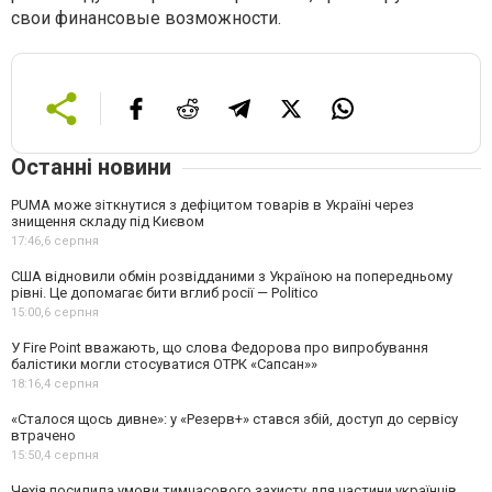
свои финансовые возможности.
Останні новини
PUMA може зіткнутися з дефіцитом товарів в Україні через
знищення складу під Києвом
17:46,
6 серпня
США відновили обмін розвідданими з Україною на попередньому
рівні. Це допомагає бити вглиб росії — Politico
15:00,
6 серпня
У Fire Point вважають, що слова Федорова про випробування
балістики могли стосуватися ОТРК «Сапсан»»
18:16,
4 серпня
«Сталося щось дивне»: у «Резерв+» стався збій, доступ до сервісу
втрачено
15:50,
4 серпня
Чехія посилила умови тимчасового захисту для частини українців