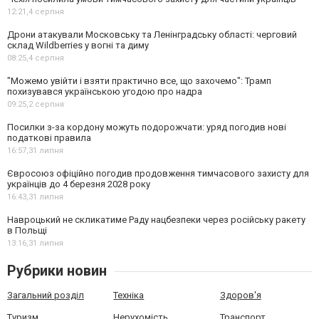
12:21,
4 серпня
Дрони атакували Московську та Ленінградську області: черговий
склад Wildberries у вогні та диму
08:25,
4 серпня
"Можемо увійти і взяти практично все, що захочемо": Трамп
похизувався українською угодою про надра
09:25,
2 серпня
Посилки з-за кордону можуть подорожчати: уряд погодив нові
податкові правила
16:57,
31 липня
Євросоюз офіційно погодив продовження тимчасового захисту для
українців до 4 березня 2028 року
16:43,
31 липня
Навроцький не скликатиме Раду нацбезпеки через російську ракету
в Польщі
13:16,
31 липня
Рубрики новин
Загальний розділ
Техніка
Здоров'я
Туризм
Нерухомість
Транспорт