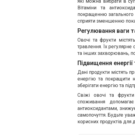
які можна вибрати в су
Вітаміни та антиокси
покращенню загального 
сприяти зменшенню показ
Регулювання ваги т
Овочі та фрукти містят
травлення. Їх регулярне
та інших захворювань, п
Підвищення енергії
Дані продукти містять п
енергію та покращити н
зберігати енергію та пі
Свіжі овочі та фрукти
споживання допомагає
антиоксидантами, знижу
самопочуття. Будьте уваж
корисних продуктів для 