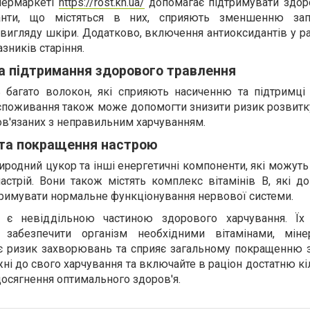
пермаркеті
https://rost.kh.ua/
допомагає підтримувати здоро
данти, що містяться в них, сприяють зменшенню зап
вигляду шкіри. Додатково, включення антиоксидантів у р
ників старіння.
а підтримання здорового травлення
ь багато волокон, які сприяють насиченню та підтримці
 споживання також може допомогти знизити ризик розвитк
ов'язаних з неправильним харчуванням.
 та покращення настрою
риродний цукор та інші енергетичні компоненти, які можут
астрій. Вони також містять комплекс вітамінів B, які д
дтримувати нормальне функціонування нервової системи.
 є невіддільною частиною здорового харчування. Їх
 забезпечити організм необхідними вітамінами, міне
є ризик захворювань та сприяє загальному покращенню з
ні до свого харчування та включайте в раціон достатню кі
досягнення оптимального здоров'я.