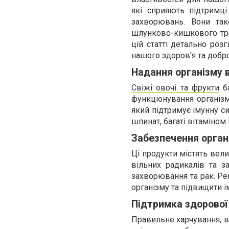
які сприяють підтримц
захворювань. Вони так
шлунково-кишкового тра
цій статті детально ро
нашого здоров'я та добро
Надання організму в
Свіжі овочі та фрукти
ба
функціонування організму
який підтримує імунну си
шпинат, багаті вітаміном 
Забезпечення орга
Ці продукти містять вели
вільних радикалів та з
захворювання та рак. Ре
організму та підвищити ім
Підтримка здорової
Правильне харчування, в