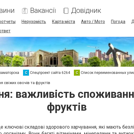
вини
Вакансії
Довідник
оотчеты
Нерухомість
Карта міста
Авто / Мото
Погода
Д
 ответ
раматорска
С
Спецпроект сайта 6264
С
Список переименованных ули
я свіжих овочів та фруктів
ня: важливість споживання
фруктів
це ключові складові здорового харчування, які мають безл
 організму. Вони багаті вітамінами, мінералами та антио