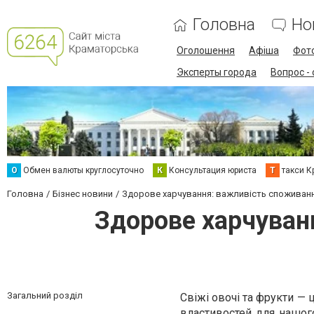
Головна
Но
Оголошення
Афіша
Фот
Эксперты города
Вопрос -
О
Обмен валюты круглосуточно
К
Консультация юриста
Т
такси К
Головна
Бізнес новини
Здорове харчування: важливість споживанн
Здорове харчуван
Загальний розділ
Свіжі овочі та фрукти — 
властивостей для нашого