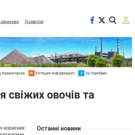
овідкова
Дозвілля
ц Краматорска
Ю
Юстиция информирует
З
За поребрик
 свіжих овочів та
Останні новини
іч корисних
ксидантами,