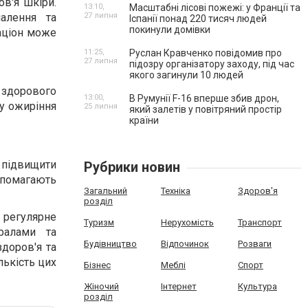
в'я шкіри.
13:10,
Масштабні лісові пожежі: у Франції та
алення та
27 липня
Іспанії понад 220 тисяч людей
покинули домівки
аціон може
11:25,
Руслан Кравченко повідомив про
27 липня
підозру організатору заходу, під час
якого загинули 10 людей
 здорового
13:00,
В Румунії F-16 вперше збив дрон,
у ожиріння
25 липня
який залетів у повітряний простір
країни
ь підвищити
Рубрики новин
опомагають
Загальний
Техніка
Здоров'я
розділ
 регулярне
Туризм
Нерухомість
Транспорт
ралами та
Будівництво
Відпочинок
Розваги
доров'я та
лькість цих
Бізнес
Меблі
Спорт
Жіночий
Інтернет
Культура
розділ