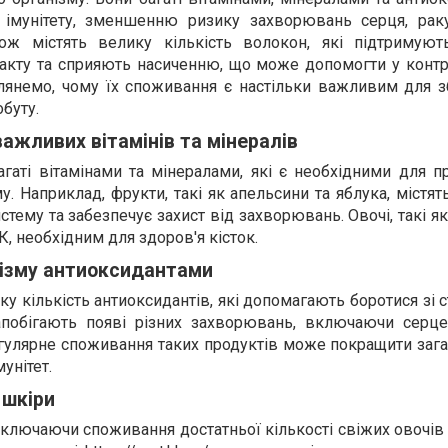
і імунітету, зменшенню ризику захворювань серця, рак
ож містять велику кількість волокон, які підтримуют
кту та сприяють насиченню, що може допомогти у контро
зглянемо, чому їх споживання є настільки важливим для 
буту.
ажливих вітамінів та мінералів
гаті вітамінами та мінералами, які є необхідними для п
. Наприклад, фрукти, такі як апельсини та яблука, містять
стему та забезпечує захист від захворювань. Овочі, такі як
К, необхідним для здоров'я кісток.
нізму антиоксидантами
ку кількість антиоксидантів, які допомагають боротися зі 
апобігають появі різних захворювань, включаючи серце
гулярне споживання таких продуктів може покращити зага
унітет.
 шкіри
ключаючи споживання достатньої кількості свіжих овочів 