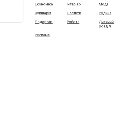
Економіка
Інтер'єр
Мода
Кулінарія
Послуги
Родина
Подорожі
Робота
Дитячий
розділ
Реклама