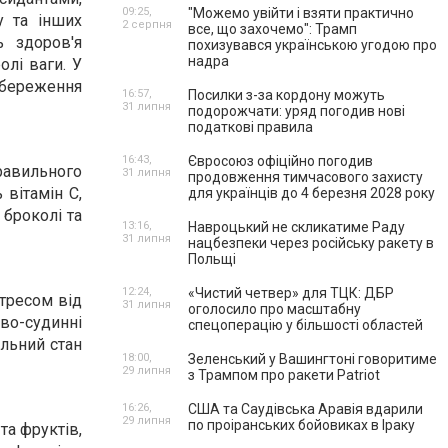
09:25,
"Можемо увійти і взяти практично
у та інших
2 серпня
все, що захочемо": Трамп
ь здоров'я
похизувався українською угодою про
надра
лі ваги. У
збереження
16:57,
Посилки з-за кордону можуть
31 липня
подорожчати: уряд погодив нові
податкові правила
16:43,
Євросоюз офіційно погодив
равильного
31 липня
продовження тимчасового захисту
 вітамін C,
для українців до 4 березня 2028 року
 броколі та
13:16,
Навроцький не скликатиме Раду
31 липня
нацбезпеки через російську ракету в
Польщі
12:24,
«Чистий четвер» для ТЦК: ДБР
стресом від
31 липня
оголосило про масштабну
во-судинні
спецоперацію у більшості областей
льний стан
18:00,
Зеленський у Вашингтоні говоритиме
29 липня
з Трампом про ракети Patriot
16:26,
США та Саудівська Аравія вдарили
29 липня
по проіранських бойовиках в Іраку
та фруктів,