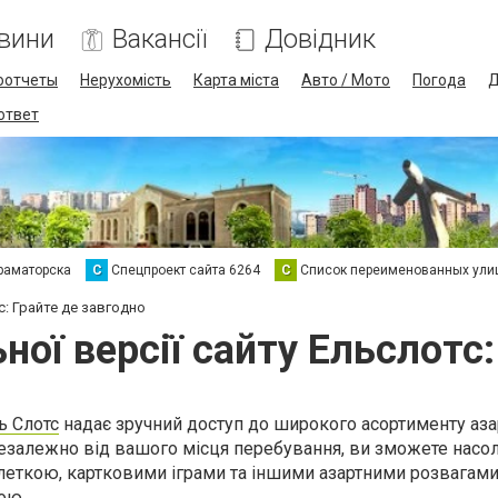
вини
Вакансії
Довідник
оотчеты
Нерухомість
Карта міста
Авто / Мото
Погода
Д
 ответ
раматорска
С
Спецпроект сайта 6264
С
Список переименованных ули
с: Грайте де завгодно
ної версії сайту Ельcлотс:
ь Слотс
надає зручний доступ до широкого асортименту азар
Незалежно від вашого місця перебування, ви зможете насо
еткою, картковими іграми та іншими азартними розвагами 
ою.