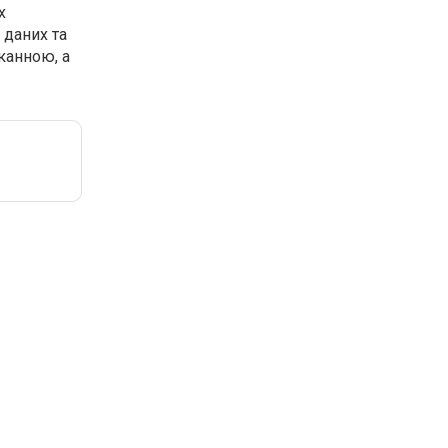
х
 даних та
канною, а