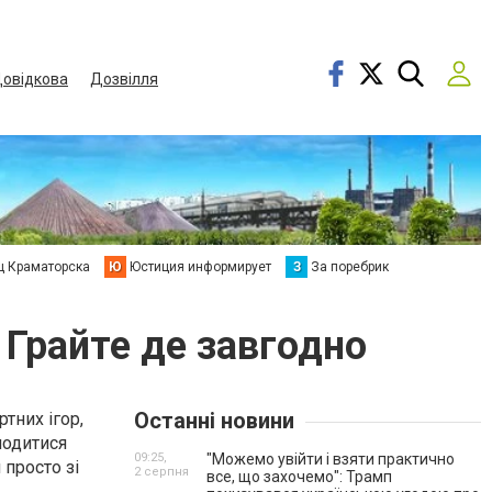
овідкова
Дозвілля
ц Краматорска
Ю
Юстиция информирует
З
За поребрик
 Грайте де завгодно
Останні новини
тних ігор,
лодитися
09:25,
"Можемо увійти і взяти практично
просто зі
2 серпня
все, що захочемо": Трамп