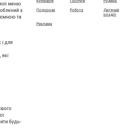
Кулінарія
Послуги
Родина
мілі меню
роблений з
Подорожі
Робота
Дитячий
розділ
иємною та
Реклама
 і для
 які
свого
ої
шити будь-