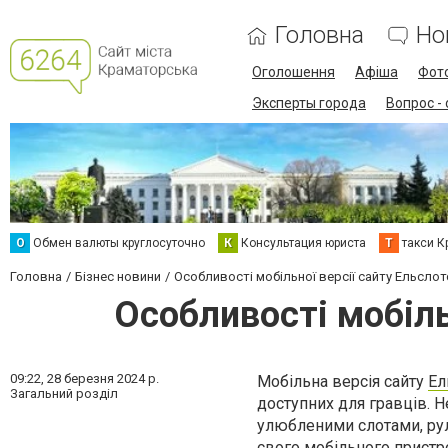
Головна
Но
Оголошення
Афіша
Фот
Эксперты города
Вопрос -
О
Обмен валюты круглосуточно
К
Консультация юриста
Т
такси К
Головна
Бізнес новини
Особливості мобільної версії сайту Ельcлот
Особливості мобіль
09:22,
28 березня 2024 р.
Мобільна версія сайту
Ел
Загальний розділ
доступних для гравців. 
улюбленими слотами, рул
свого мобільного пристр