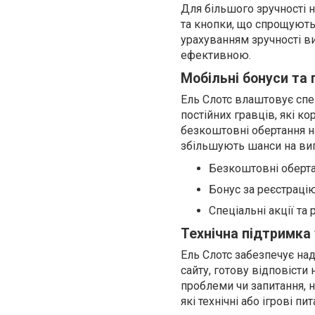
Для більшого зручності н
та кнопки, що спрощують 
урахуванням зручності в
ефективною.
Мобільні бонуси та 
Ель Слотс влаштовує спец
постійних гравців, які 
безкоштовні обертання на 
збільшують шанси на ви
Безкоштовні оберта
Бонус за реєстрацію
Спеціальні акції та
Технічна підтримка
Ель Слотс забезпечує над
сайту, готову відповісти
проблеми чи запитання, н
які технічні або ігрові пит