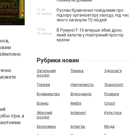
покинули домівки
11:25,
Руслан Кравченко повідомив про
27 липня
підозру організатору заходу, під час
якого загинули 10 людей
13:00,
В Румунії F-16 вперше збив дрон,
25 липня
який залетів у повітряний простір
країни
оїв,
ровим
 геймплею
Рубрики новин
тично
Загальний
Техніка
Здоров'я
розділ
 можете
Туризм
Нерухомість
Транспорт
Будівництво
Відпочинок
Розваги
Бізнес
Меблі
Спорт
лий
Жіночий
Інтернет
Культура
бні ігри, а
розділ
манітними
Економіка
Інтер'єр
Мода