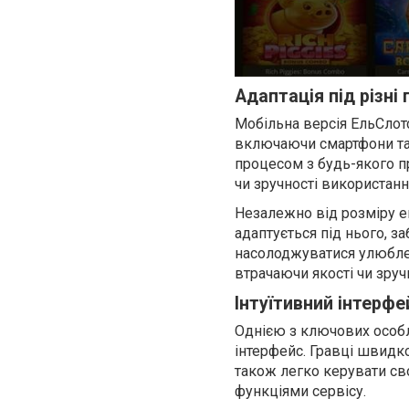
Адаптація під різні 
Мобільна версія ЕльСлотс
включаючи смартфони та
процесом з будь-якого п
чи зручності використанн
Незалежно від розміру е
адаптується під нього, 
насолоджуватися улюблен
втрачаючи якості чи зруч
Інтуїтивний інтерфе
Однією з ключових особли
інтерфейс. Гравці швидко 
також легко керувати св
функціями сервісу.