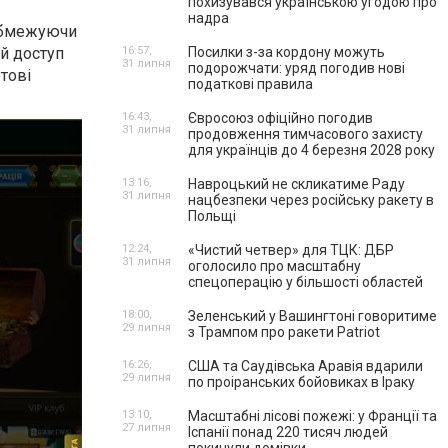
похизувався українською угодою про
надра
еобмежуючи
ий доступ
16:57,
Посилки з-за кордону можуть
31 липня
подорожчати: уряд погодив нові
тові
податкові правила
16:43,
Євросоюз офіційно погодив
31 липня
продовження тимчасового захисту
для українців до 4 березня 2028 року
13:16,
Навроцький не скликатиме Раду
31 липня
нацбезпеки через російську ракету в
Польщі
12:24,
«Чистий четвер» для ТЦК: ДБР
31 липня
оголосило про масштабну
спецоперацію у більшості областей
18:00,
Зеленський у Вашингтоні говоритиме
29 липня
з Трампом про ракети Patriot
16:26,
США та Саудівська Аравія вдарили
29 липня
по проіранських бойовиках в Іраку
13:10,
Масштабні лісові пожежі: у Франції та
27 липня
Іспанії понад 220 тисяч людей