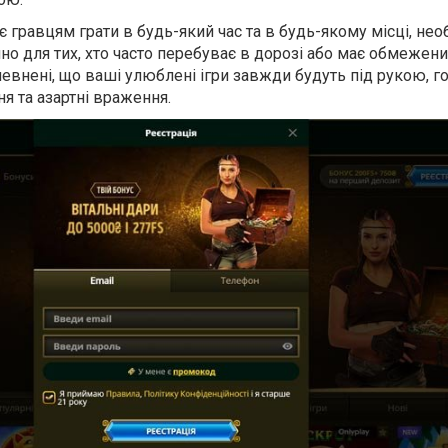
є гравцям грати в будь-який час та в будь-якому місці, н
чно для тих, хто часто перебуває в дорозі або має обмежен
евнені, що ваші улюблені ігри завжди будуть під рукою, го
я та азартні враження.