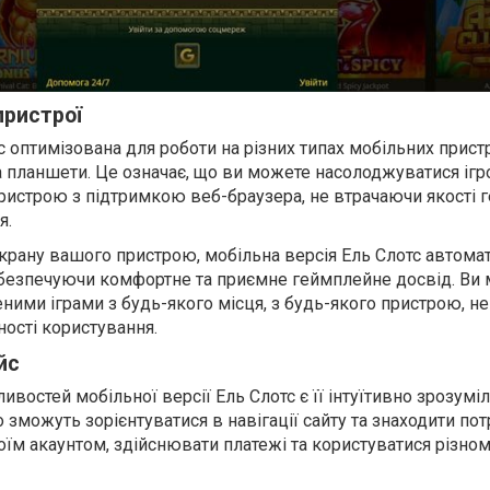
пристрої
 оптимізована для роботи на різних типах мобільних пристр
 планшети. Це означає, що ви можете насолоджуватися іг
ристрою з підтримкою веб-браузера, не втрачаючи якості
я.
крану вашого пристрою, мобільна версія Ель Слотс автома
забезпечуючи комфортне та приємне геймплейне досвід. Ви
ими іграми з будь-якого місця, з будь-якого пристрою, не
ності користування.
йс
востей мобільної версії Ель Слотс є її інтуїтивно зрозумі
зможуть зорієнтуватися в навігації сайту та знаходити потрі
оїм акаунтом, здійснювати платежі та користуватися різно