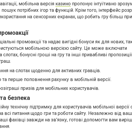
авігації, мобільна версія
казино
пропонує інтуїтивно зрозу
пошук потрібних ігор та функцій. Крім того, інтерфейс роз
икористання на сенсорних екранах, що робить гру більш пр
промоакції
іальні промоакції та надає вигідні бонуси як для нових, так
користуються мобільною версією сайту. Це може включати
слотах, бонусні гроші на гру та інші привабливі пропозиції,
граш.
ння на слотах щоденно для активних гравців.
 та перше поповнення рахунку в мобільній версії.
 розіграші призів для мобільних користувачів.
 та безпека
ійну технічну підтримку для користувачів мобільної версії 
 на всі питання щодо гри та роботи сайту. Незалежно від ваш
аші фахівці завжди на зв'язку, готові допомогти вам вирі
ання.