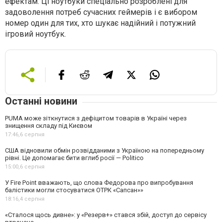
ефектам. Ці ноутбуки спеціально розроблені для
задоволення потреб сучасних геймерів і є вибором
номер один для тих, хто шукає надійний і потужний
ігровий ноутбук.
Останні новини
PUMA може зіткнутися з дефіцитом товарів в Україні через
знищення складу під Києвом
17:46,
6 серпня
США відновили обмін розвідданими з Україною на попередньому
рівні. Це допомагає бити вглиб росії — Politico
15:00,
6 серпня
У Fire Point вважають, що слова Федорова про випробування
балістики могли стосуватися ОТРК «Сапсан»»
18:16,
4 серпня
«Сталося щось дивне»: у «Резерв+» стався збій, доступ до сервісу