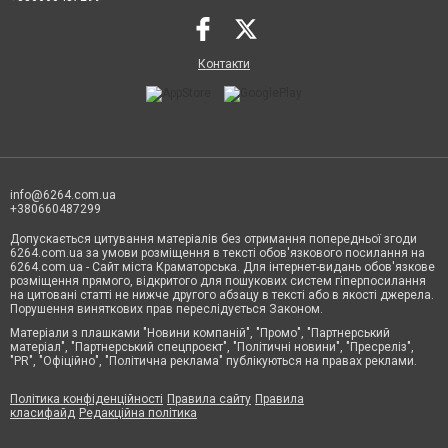
Контакти
info@6264.com.ua
+380660487299
Допускається цитування матеріалів без отримання попередньої згоди
6264.com.ua за умови розміщення в тексті обов'язкового посилання на
6264.com.ua - Сайт міста Краматорська. Для інтернет-видань обов'язкове
розміщення прямого, відкритого для пошукових систем гіперпосилання
на цитовані статті не нижче другого абзацу в тексті або в якості джерела.
Порушення виняткових прав переслідується Законом.
Матеріали з плашками "Новини компаній", "Промо", "Партнерський
матеріал", "Партнерський спецпроєкт", "Політичні новини", "Пресреліз",
"PR", "Офіційно", "Політична реклама" публікуються на правах реклами.
Політика конфіденційності
Правила сайту
Правила
класифайд
Редакційна політика