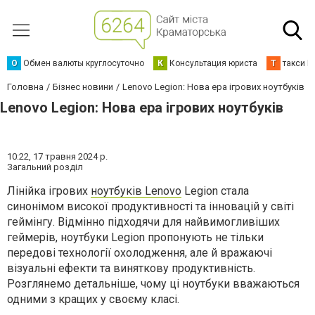
О
Обмен валюты круглосуточно
К
Консультация юриста
Т
такси К
Головна
Бізнес новини
Lenovo Legion: Нова ера ігрових ноутбуків
Lenovo Legion: Нова ера ігрових ноутбуків
10:22,
17 травня 2024 р.
Загальний розділ
Лінійка ігрових
ноутбуків Lenovo
Legion стала
синонімом високої продуктивності та інновацій у світі
геймінгу. Відмінно підходячи для найвимогливіших
геймерів, ноутбуки Legion пропонують не тільки
передові технології охолодження, але й вражаючі
візуальні ефекти та виняткову продуктивність.
Розглянемо детальніше, чому ці ноутбуки вважаються
одними з кращих у своєму класі.