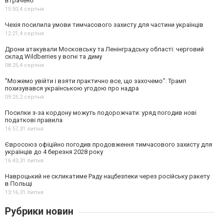
втрачено
15:50,
4 серпня
Чехія посилила умови тимчасового захисту для частини українців
12:21,
4 серпня
Дрони атакували Московську та Ленінградську області: черговий
склад Wildberries у вогні та диму
08:25,
4 серпня
"Можемо увійти і взяти практично все, що захочемо": Трамп
похизувався українською угодою про надра
09:25,
2 серпня
Посилки з-за кордону можуть подорожчати: уряд погодив нові
податкові правила
16:57,
31 липня
Євросоюз офіційно погодив продовження тимчасового захисту для
українців до 4 березня 2028 року
16:43,
31 липня
Навроцький не скликатиме Раду нацбезпеки через російську ракету
в Польщі
13:16,
31 липня
Рубрики новин