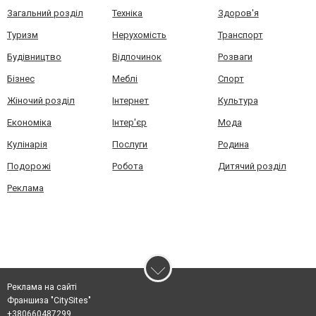
Загальний розділ
Техніка
Здоров'я
Туризм
Нерухомість
Транспорт
Будівництво
Відпочинок
Розваги
Бізнес
Меблі
Спорт
Жіночий розділ
Інтернет
Культура
Економіка
Інтер'єр
Мода
Кулінарія
Послуги
Родина
Подорожі
Робота
Дитячий розділ
Реклама
Реклама на сайті
Франшиза "CitySites"
+380660487299