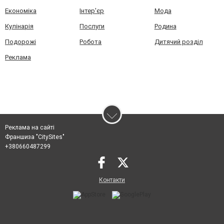
Економіка
Інтер'єр
Мода
Кулінарія
Послуги
Родина
Подорожі
Робота
Дитячий розділ
Реклама
Реклама на сайті
Франшиза "CitySites"
+380660487299
Контакти