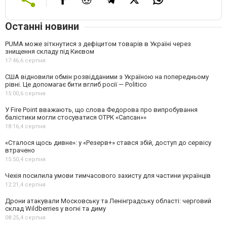
Останні новини
PUMA може зіткнутися з дефіцитом товарів в Україні через
знищення складу під Києвом
17:46,
6 серпня
США відновили обмін розвідданими з Україною на попередньому
рівні. Це допомагає бити вглиб росії — Politico
15:00,
6 серпня
У Fire Point вважають, що слова Федорова про випробування
балістики могли стосуватися ОТРК «Сапсан»»
18:16,
4 серпня
«Сталося щось дивне»: у «Резерв+» стався збій, доступ до сервісу
втрачено
15:50,
4 серпня
Чехія посилила умови тимчасового захисту для частини українців
12:21,
4 серпня
Дрони атакували Московську та Ленінградську області: черговий
склад Wildberries у вогні та диму
08:25,
4 серпня