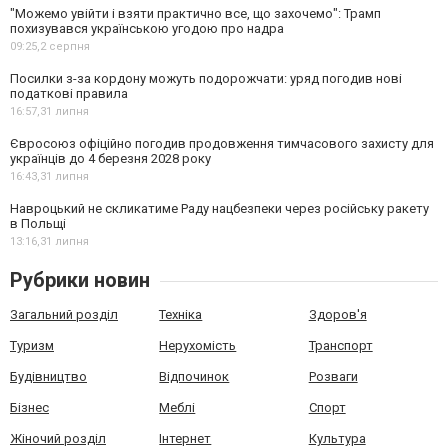
"Можемо увійти і взяти практично все, що захочемо": Трамп
похизувався українською угодою про надра
09:25,
2 серпня
Посилки з-за кордону можуть подорожчати: уряд погодив нові
податкові правила
16:57,
31 липня
Євросоюз офіційно погодив продовження тимчасового захисту для
українців до 4 березня 2028 року
16:43,
31 липня
Навроцький не скликатиме Раду нацбезпеки через російську ракету
в Польщі
13:16,
31 липня
Рубрики новин
Загальний розділ
Техніка
Здоров'я
Туризм
Нерухомість
Транспорт
Будівництво
Відпочинок
Розваги
Бізнес
Меблі
Спорт
Жіночий розділ
Інтернет
Культура