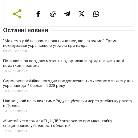
Останні новини
"Можемо увійти і взяти практично все, що захочемо": Трамп
похизувався українською угодою про надра
09:25,
2 серпня
Посилки з-за кордону можуть подорожчати: уряд погодив нові
податкові правила
16:57,
31 липня
Євросоюз офіційно погодив продовження тимчасового захисту для
українців до 4 березня 2028 року
16:43,
31 липня
Навроцький не скликатиме Раду нацбезпеки через російську ракету
в Польщі
13:16,
31 липня
«Чистий четвер» для ТЦК: ДБР оголосило про масштабну
спецоперацію у більшості областей
12:24,
31 липня