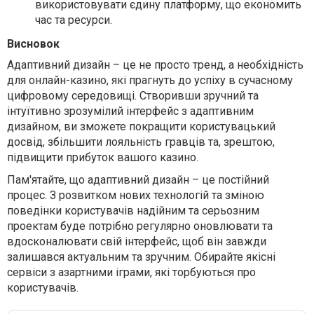
використовувати єдину платформу, що економить
час та ресурси.
Висновок
Адаптивний дизайн – це не просто тренд, а необхідність
для онлайн-казино, які прагнуть до успіху в сучасному
цифровому середовищі. Створивши зручний та
інтуїтивно зрозумілий інтерфейс з адаптивним
дизайном, ви зможете покращити користувацький
досвід, збільшити лояльність гравців та, зрештою,
підвищити прибуток вашого казино.
Пам'ятайте, що адаптивний дизайн – це постійний
процес. З розвитком нових технологій та зміною
поведінки користувачів надійним та серьозним
проектам буде потрібно регулярно оновлювати та
вдосконалювати свій інтерфейс, щоб він завжди
залишався актуальним та зручним. Обирайте якісні
сервіси з азартними іграми, які торбуються про
користувачів.