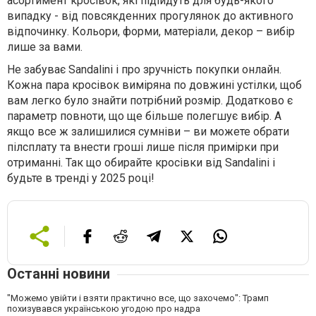
асортимент кросівок, які підійдуть для будь-якого
випадку - від повсякденних прогулянок до активного
відпочинку. Кольори, форми, матеріали, декор – вибір
лише за вами.
Не забуває Sandalini і про зручність покупки онлайн.
Кожна пара кросівок виміряна по довжині устілки, щоб
вам легко було знайти потрібний розмір. Додатково є
параметр повноти, що ще більше полегшує вибір. А
якщо все ж залишилися сумніви – ви можете обрати
пілсплату та внести гроші лише після примірки при
отриманні. Так що обирайте кросівки від Sandalini і
будьте в тренді у 2025 році!
Останні новини
"Можемо увійти і взяти практично все, що захочемо": Трамп
похизувався українською угодою про надра