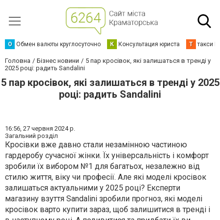
О
Обмен валюты круглосуточно
К
Консультация юриста
Т
такси К
Головна
Бізнес новини
5 пар кросівок, які залишаться в тренді у
2025 році: радить Sandalini
5 пар кросівок, які залишаться в тренді у 2025
році: радить Sandalini
16:56,
27 червня 2024 р.
Загальний розділ
Кросівки вже давно стали незамінною частиною
гардеробу сучасної жінки. Їх універсальність і комфорт
зробили їх вибором №1 для багатьох, незалежно від
стилю життя, віку чи професії. Але які моделі кросівок
залишаться актуальними у 2025 році? Експерти
магазину взуття Sandalini зробили прогноз, які моделі
кросівок варто купити зараз, щоб залишитися в тренді і