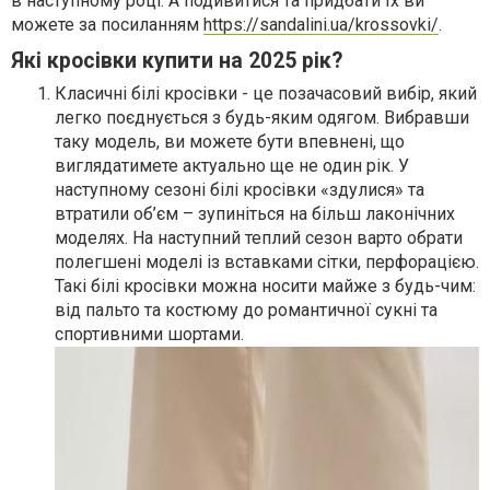
в наступному році. А подивитися та придбати їх ви
можете за посиланням
https://sandalini.ua/krossovki/
.
Які кросівки купити на 2025 рік?
Класичні білі кросівки - це позачасовий вибір, який
легко поєднується з будь-яким одягом. Вибравши
таку модель, ви можете бути впевнені, що
виглядатимете актуально ще не один рік. У
наступному сезоні білі кросівки «здулися» та
втратили об’єм – зупиніться на більш лаконічних
моделях. На наступний теплий сезон варто обрати
полегшені моделі із вставками сітки, перфорацією.
Такі білі кросівки можна носити майже з будь-чим:
від пальто та костюму до романтичної сукні та
спортивними шортами.