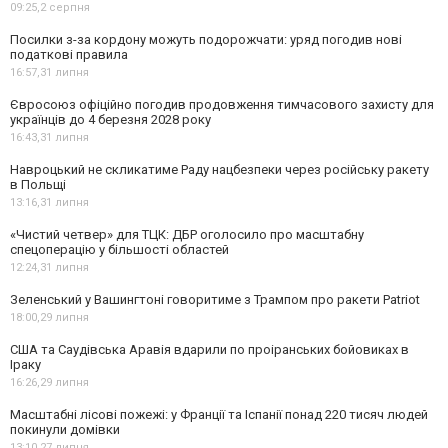
09:25,
2 серпня
Посилки з-за кордону можуть подорожчати: уряд погодив нові
податкові правила
16:57,
31 липня
Євросоюз офіційно погодив продовження тимчасового захисту для
українців до 4 березня 2028 року
16:43,
31 липня
Навроцький не скликатиме Раду нацбезпеки через російську ракету
в Польщі
13:16,
31 липня
«Чистий четвер» для ТЦК: ДБР оголосило про масштабну
спецоперацію у більшості областей
12:24,
31 липня
Зеленський у Вашингтоні говоритиме з Трампом про ракети Patriot
18:00,
29 липня
США та Саудівська Аравія вдарили по проіранських бойовиках в
Іраку
16:26,
29 липня
Масштабні лісові пожежі: у Франції та Іспанії понад 220 тисяч людей
покинули домівки
13:10,
27 липня