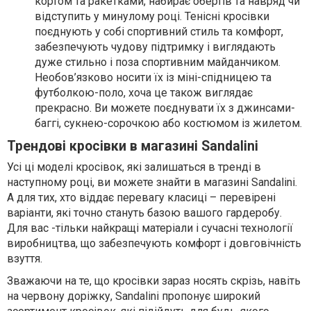
кортом та ракетками, набирає обертів та навряд чи
відступить у минулому році. Тенісні кросівки
поєднують у собі спортивний стиль та комфорт,
забезпечують чудову підтримку і виглядають
дуже стильно і поза спортивним майданчиком.
Необов’язково носити їх із міні-спідницею та
футболкою-поло, хоча це також виглядає
прекрасно. Ви можете поєднувати їх з джинсами-
баггі, сукнею-сорочкою або костюмом із жилетом.
Трендові кросівки в магазині Sandalini
Усі ці моделі кросівок, які залишаться в тренді в
наступному році, ви можете знайти в магазині Sandalini.
А для тих, хто віддає перевагу класиці – перевірені
варіанти, які точно стануть базою вашого гардеробу.
Для вас -тільки найкращі матеріали і сучасні технології
виробництва, що забезпечують комфорт і довговічність
взуття.
Зважаючи на те, що кросівки зараз носять скрізь, навіть
на червону доріжку, Sandalini пропонує широкий