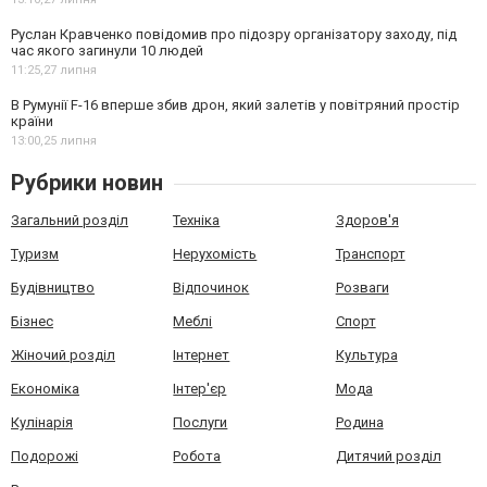
Руслан Кравченко повідомив про підозру організатору заходу, під
час якого загинули 10 людей
11:25,
27 липня
В Румунії F-16 вперше збив дрон, який залетів у повітряний простір
країни
13:00,
25 липня
Рубрики новин
Загальний розділ
Техніка
Здоров'я
Туризм
Нерухомість
Транспорт
Будівництво
Відпочинок
Розваги
Бізнес
Меблі
Спорт
Жіночий розділ
Інтернет
Культура
Економіка
Інтер'єр
Мода
Кулінарія
Послуги
Родина
Подорожі
Робота
Дитячий розділ