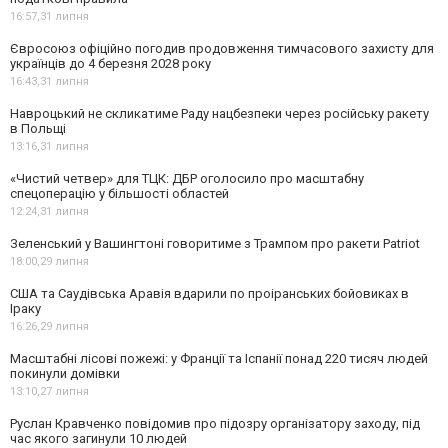
16:57,
31 липня
Євросоюз офіційно погодив продовження тимчасового захисту для
українців до 4 березня 2028 року
16:43,
31 липня
Навроцький не скликатиме Раду нацбезпеки через російську ракету
в Польщі
13:16,
31 липня
«Чистий четвер» для ТЦК: ДБР оголосило про масштабну
спецоперацію у більшості областей
12:24,
31 липня
Зеленський у Вашингтоні говоритиме з Трампом про ракети Patriot
18:00,
29 липня
США та Саудівська Аравія вдарили по проіранських бойовиках в
Іраку
16:26,
29 липня
Масштабні лісові пожежі: у Франції та Іспанії понад 220 тисяч людей
покинули домівки
13:10,
27 липня
Руслан Кравченко повідомив про підозру організатору заходу, під
час якого загинули 10 людей