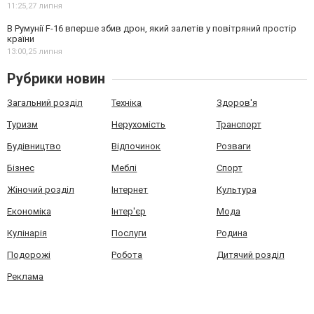
11:25,
27 липня
В Румунії F-16 вперше збив дрон, який залетів у повітряний простір
країни
13:00,
25 липня
Рубрики новин
Загальний розділ
Техніка
Здоров'я
Туризм
Нерухомість
Транспорт
Будівництво
Відпочинок
Розваги
Бізнес
Меблі
Спорт
Жіночий розділ
Інтернет
Культура
Економіка
Інтер'єр
Мода
Кулінарія
Послуги
Родина
Подорожі
Робота
Дитячий розділ
Реклама