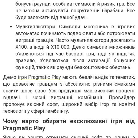
бонусні раунди, особливі символи й ризик-гра. Все
це можна активувати покрутивши барабани. Все
буде залежати від вашої удачі.
Мультиплікатори. Символи множника в ігрових
автоматах починають подвоювати або потроювати
виграші гравців. Часто мультиплікатори досягають
X100, а іноді й X10 000. Деякі символи множників
з'являються під час базової гри, тоді як інші, як
правило, з'являються після активації бонусних
функцій, таких як раунди безкоштовних обертань.
Демо
ігри Pragmatic Play
мають безліч видів та тематик,
що дозволяє гравцям з абсолютно різними смаками
знайти щось своє. Уся продукція має високий процент
віддачі, і чесні виграшні комбінації. Провайдер
пропонує якісний софт, широкий вибір ігор та новітні
технології у сфері гемблінгу.
Чому варто обирати ексклюзивні ігри від
Pragmatic Play
Якщо ви хочете отримати якісний софт, то одним з