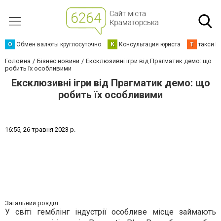
О
Обмен валюты круглосуточно
К
Консультация юриста
Т
такси К
Головна
Бізнес новини
Ексклюзивні ігри від Прагматик демо: що
робить їх особливими
Ексклюзивні ігри від Прагматик демо: що
робить їх особливими
1
6
:
5
5
,
2
6
т
р
а
в
н
я
2
0
2
3
р
.
Загальний розділ
У світі гемблінг індустрії особливе місце займають