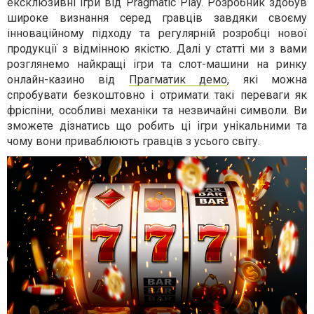
ексклюзивні ігри від Pragmatic Play. Розробник здобув
широке визнання серед гравців завдяки своєму
інноваційному підходу та регулярній розробці нової
продукції з відмінною якістю. Далі у статті ми з вами
розглянемо найкращі ігри та слот-машини на ринку
онлайн-казино від
Прагматик демо
, які можна
спробувати безкоштовно і отримати такі переваги як
фріспіни, особливі механіки та незвичайні символи. Ви
зможете дізнатись що робить ці ігри унікальними та
чому вони приваблюють гравців з усього світу.