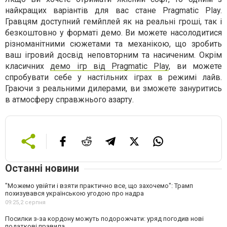
найкращих варіантів для вас стане Pragmatic Play.
Гравцям доступний гемйплей як на реальні гроші, так і
безкоштовно у форматі демо. Ви можете насолодитися
різноманітними сюжетами та механікою, що зробить
ваш ігровий досвід неповторним та насиченим. Окрім
класичних
демо ігр від Pragmatic Play
, ви можете
спробувати себе у настільних іграх в режимі лайв.
Граючи з реальними дилерами, ви зможете зануритись
в атмосферу справжнього азарту.
Останні новини
"Можемо увійти і взяти практично все, що захочемо": Трамп
похизувався українською угодою про надра
09:25,
2 серпня
Посилки з-за кордону можуть подорожчати: уряд погодив нові
податкові правила