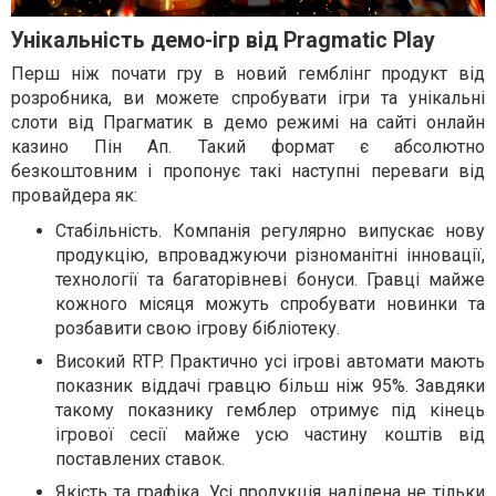
Унікальність демо-ігр від Pragmatic Play
Перш ніж почати гру в новий гемблінг продукт від
розробника, ви можете спробувати ігри та унікальні
слоти від Прагматик в демо режимі на сайті онлайн
казино Пін Ап. Такий формат є абсолютно
безкоштовним і пропонує такі наступні переваги від
провайдера як:
Стабільність. Компанія регулярно випускає нову
продукцію, впроваджуючи різноманітні інновації,
технології та багаторівневі бонуси. Гравці майже
кожного місяця можуть спробувати новинки та
розбавити свою ігрову бібліотеку.
Високий RTP. Практично усі ігрові автомати мають
показник віддачі гравцю більш ніж 95%. Завдяки
такому показнику гемблер отримує під кінець
ігрової сесії майже усю частину коштів від
поставлених ставок.
Якість та графіка. Усі продукція наділена не тільки