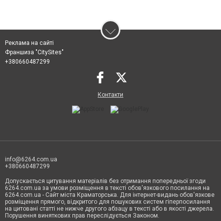
Реклама на сайті
Франшиза "CitySites"
+380660487299
Контакти
info@6264.com.ua
+380660487299
Допускається цитування матеріалів без отримання попередньої згоди
6264.com.ua за умови розміщення в тексті обов'язкового посилання на
6264.com.ua - Сайт міста Краматорська. Для інтернет-видань обов'язкове
розміщення прямого, відкритого для пошукових систем гіперпосилання
на цитовані статті не нижче другого абзацу в тексті або в якості джерела.
Порушення виняткових прав переслідується Законом.