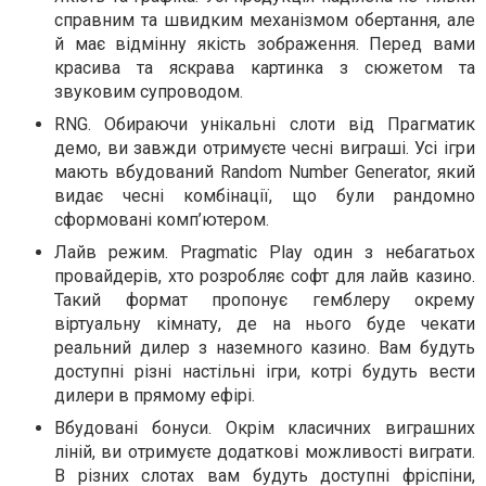
справним та швидким механізмом обертання, але
й має відмінну якість зображення. Перед вами
красива та яскрава картинка з сюжетом та
звуковим супроводом.
RNG. Обираючи унікальні слоти від Прагматик
демо, ви завжди отримуєте чесні виграші. Усі ігри
мають вбудований Random Number Generator, який
видає чесні комбінації, що були рандомно
сформовані комп’ютером.
Лайв режим. Pragmatic Play один з небагатьох
провайдерів, хто розробляє софт для лайв казино.
Такий формат пропонує гемблеру окрему
віртуальну кімнату, де на нього буде чекати
реальний дилер з наземного казино. Вам будуть
доступні різні настільні ігри, котрі будуть вести
дилери в прямому ефірі.
Вбудовані бонуси. Окрім класичних виграшних
ліній, ви отримуєте додаткові можливості виграти.
В різних слотах вам будуть доступні фріспіни,