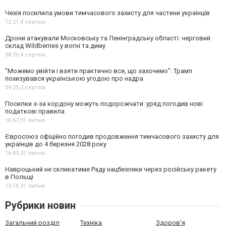
Чехія посилила умови тимчасового захисту для частини українців
12:21,
4 серпня
Дрони атакували Московську та Ленінградську області: черговий
склад Wildberries у вогні та диму
08:25,
4 серпня
"Можемо увійти і взяти практично все, що захочемо": Трамп
похизувався українською угодою про надра
09:25,
2 серпня
Посилки з-за кордону можуть подорожчати: уряд погодив нові
податкові правила
16:57,
31 липня
Євросоюз офіційно погодив продовження тимчасового захисту для
українців до 4 березня 2028 року
16:43,
31 липня
Навроцький не скликатиме Раду нацбезпеки через російську ракету
в Польщі
13:16,
31 липня
Рубрики новин
Загальний розділ
Техніка
Здоров'я