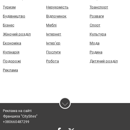
Туризм
Нерухомість
Транспорт
Будівництво
Відпочинок
Розваги
Бізнес
Меблі
Спорт
Жіночий розділ
Інтернет
Культура
Економіка
Інтер'єр
Мода
Кулінарія
Послуги
Родина
Подорожі
Робота
Дитячий розділ
Реклама
Реклама на сайті
Франшиза "CitySites"
+380660487299