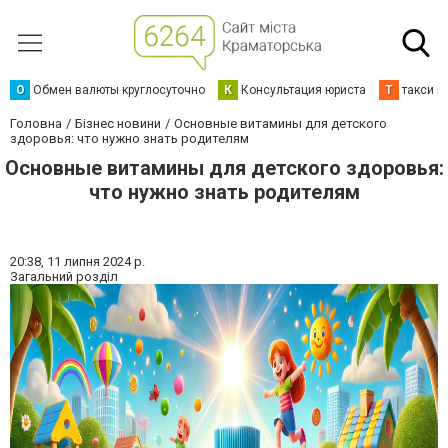
О
Обмен валюты круглосуточно
К
Консультация юриста
Т
такси К
Головна
Бізнес новини
Основные витамины для детского
здоровья: что нужно знать родителям
Основные витамины для детского здоровья:
что нужно знать родителям
20:38,
11 липня 2024 р.
Загальний розділ