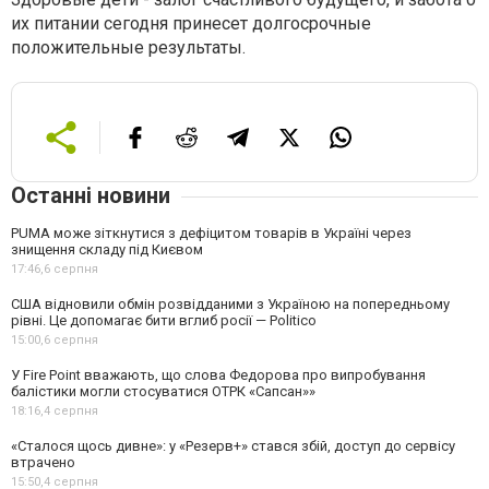
их питании сегодня принесет долгосрочные
положительные результаты.
Останні новини
PUMA може зіткнутися з дефіцитом товарів в Україні через
знищення складу під Києвом
17:46,
6 серпня
США відновили обмін розвідданими з Україною на попередньому
рівні. Це допомагає бити вглиб росії — Politico
15:00,
6 серпня
У Fire Point вважають, що слова Федорова про випробування
балістики могли стосуватися ОТРК «Сапсан»»
18:16,
4 серпня
«Сталося щось дивне»: у «Резерв+» стався збій, доступ до сервісу
втрачено
15:50,
4 серпня