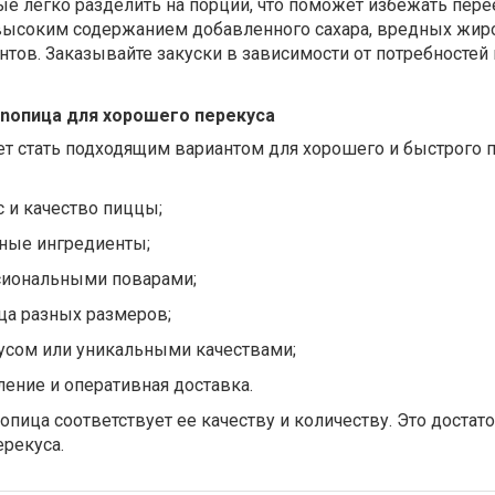
е легко разделить на порции, что поможет избежать пере
высоким содержанием добавленного сахара, вредных жир
тов. Заказывайте закуски в зависимости от потребностей 
onoпица для хорошего перекуса
т стать подходящим вариантом для хорошего и быстрого п
с и качество пиццы;
нные ингредиенты;
сиональными поварами;
ца разных размеров;
усом или уникальными качествами;
ение и оперативная доставка.
пица соответствует ее качеству и количеству. Это достат
рекуса.