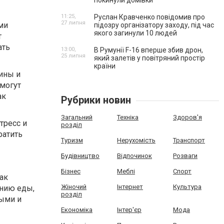
покинули домівки
11:25,
Руслан Кравченко повідомив про
27 липня
ми
підозру організатору заходу, під час
якого загинули 10 людей
т
ать
13:00,
В Румунії F-16 вперше збив дрон,
25 липня
який залетів у повітряний простір
країни
ины и
могут
ак
Рубрики новин
Загальний
Техніка
Здоров'я
тресс и
розділ
ратить
Туризм
Нерухомість
Транспорт
Будівництво
Відпочинок
Розваги
Бізнес
Меблі
Спорт
ак
Жіночий
Інтернет
Культура
ению еды,
розділ
тыми и
Економіка
Інтер'єр
Мода