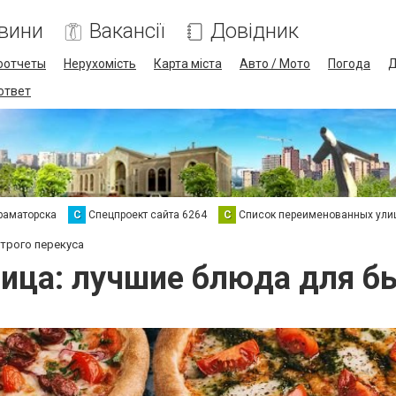
вини
Вакансії
Довідник
оотчеты
Нерухомість
Карта міста
Авто / Мото
Погода
Д
 ответ
раматорска
С
Спецпроект сайта 6264
С
Список переименованных ули
трого перекуса
ица: лучшие блюда для бы