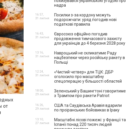
похизувався українською угодою про
надра
16:57,
Посилки з-за кордону можуть
31 липня
подорожчати: уряд погодив нові
податкові правила
16:43,
Євросоюз офіційно погодив
31 липня
продовження тимчасового захисту
для українців до 4 березня 2028 року
13:16,
Навроцький не скликатиме Раду
31 липня
нацбезпеки через російську ракету в
Польщі
12:24,
«Чистий четвер» для ТЦК: ДБР
31 липня
оголосило про масштабну
спецоперацію у більшості областей
18:00,
Зеленський у Вашингтоні говоритиме
29 липня
з Трампом про ракети Patriot
редных
16:26,
США та Саудівська Аравія вдарили
ы от
29 липня
по проіранських бойовиках в Іраку
я
13:10,
Масштабні лісові пожежі: у Франції та
27 липня
Іспанії понад 220 тисяч людей