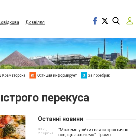
овідкова
Дозвілля
ц Краматорска
Ю
Юстиция информирует
З
За поребрик
строго перекуса
Останні новини
09:25,
"Можемо увійти і взяти практично
2 серпня
все, що захочемо": Трамп