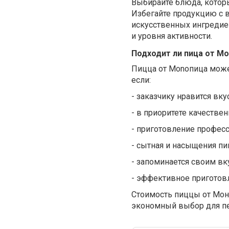
Выбирайте блюда, которы
Избегайте продукцию с 
искусственных ингредиен
и уровня активности.
Подходит ли пица от M
Пицца от Mono
п
ица може
если:
-
заказчику нравится вку
-
в приоритете качестве
-
приготовление профес
-
сытная и насыщения пи
-
запоминается своим вк
-
эффективное приготовл
Стоимость пиццы от Моно
экономный выбор для пе