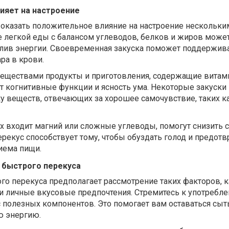
ияет на настроение
оказать положительное влияние на настроение нескольки
е
легкой ед
ы с балансом углеводов, белков и жиров може
лив энергии. Своевременная закуска поможет поддержив
ра в крови.
еществами продукты и приготовления, содержащие витам
когнитивные функции и ясность ума. Некоторые закуски 
у веществ, отвечающих за хорошее самочувствие, таких к
ых входит магний или сложные углеводы, помогут снизить с
рекус способствует тому, чтобы обуздать голод и предотв
иема пищи.
 быстрого перекуса
о перекуса предполагает рассмотрение таких факторов, к
 и личные вкусовые предпочтения. Стремитесь к употребл
с полезных компонентов. Это помогает вам оставаться сы
ю энергию.