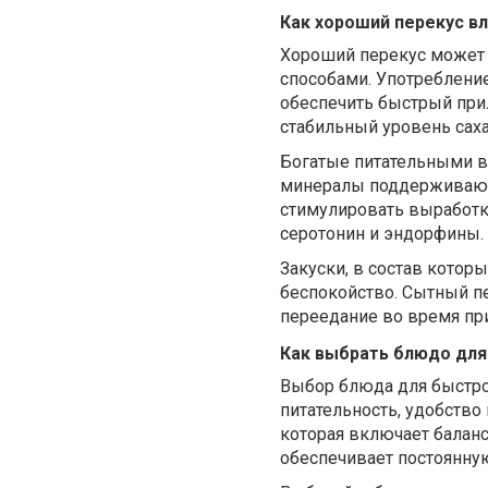
Как хороший перекус вл
Хороший перекус может 
способами
. У
потреблени
обеспечить быстрый при
стабильный уровень саха
Богатые питательными в
минералы поддерживают 
стимулировать выработк
серотонин и эндорфины.
Закуски, в состав котор
беспокойство. Сытный пе
переедание во время пр
Как выбрать блюдо для
Выбор блюда для быстрог
питательность, удобство
которая включает балан
обеспечивает постоянну