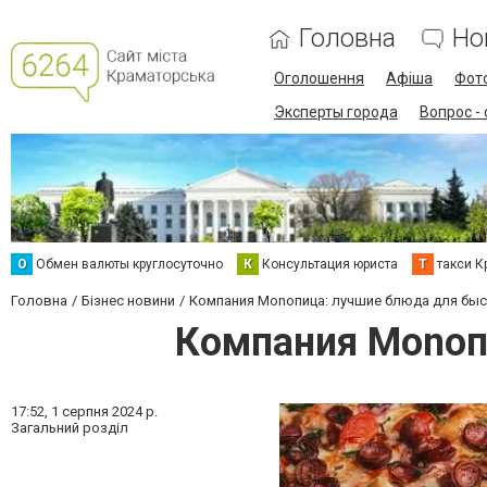
Головна
Но
Оголошення
Афіша
Фот
Эксперты города
Вопрос -
О
Обмен валюты круглосуточно
К
Консультация юриста
Т
такси К
Головна
Бізнес новини
Компания Monoпица: лучшие блюда для быс
Компания Monoп
17:52,
1 серпня 2024 р.
Загальний розділ