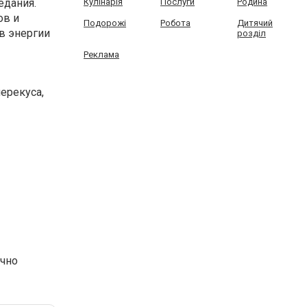
едания.
Кулінарія
Послуги
Родина
ов и
Подорожі
Робота
Дитячий
в энергии
розділ
Реклама
ерекуса,
очно