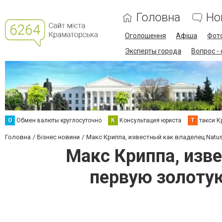
Головна
Но
Оголошення
Афіша
Фот
Эксперты города
Вопрос -
О
Обмен валюты круглосуточно
К
Консультация юриста
Т
такси К
Головна
Бізнес новини
Макс Криппа, известный как владелец Natu
Макс Криппа, изве
первую золоту