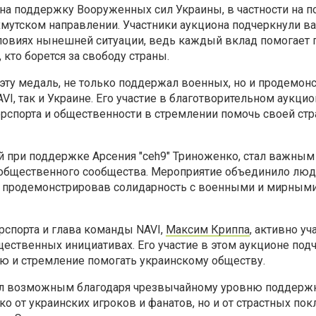
 на поддержку Вооруженных сил Украины, в частности на 
хмутском направлении. Участники аукциона подчеркнули в
словиях нынешней ситуации, ведь каждый вклад помогает 
 кто борется за свободу страны.
эту медаль, не только поддержал военных, но и продемон
I, так и Украине. Его участие в благотворительном аукцио
рспорта и общественности в стремлении помочь своей стр
й при поддержке Арсения "ceh9" Триноженко, стал важны
 общественного сообщества. Мероприятие объединило люд
, продемонстрировав солидарность с военными и мирным
рспорта и глава команды NAVI,
Максим Криппа
, активно уч
ественных инициативах. Его участие в этом аукционе под
ю и стремление помогать украинскому обществу.
тал возможным благодаря чрезвычайному уровню поддержк
ко от украинских игроков и фанатов, но и от страстных по