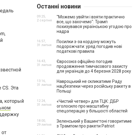
Останні новини
09:25,
"Можемо увійти і взяти практично
2 серпня
все, що захочемо": Трамп
похизувався українською угодою про
надра
om,
ой
16:57,
Посилки з-за кордону можуть
31 липня
подорожчати: уряд погодив нові
податкові правила
16:43,
Євросоюз офіційно погодив
31 липня
продовження тимчасового захисту
известной
для українців до 4 березня 2028 року
13:16,
Навроцький не скликатиме Раду
31 липня
нацбезпеки через російську ракету в
 CS. Эта
Польщі
а, который
12:24,
«Чистий четвер» для ТЦК: ДБР
31 липня
оголосило про масштабну
льном
спецоперацію у більшості областей
оддержку
18:00,
Зеленський у Вашингтоні говоритиме
29 липня
з Трампом про ракети Patriot
 от