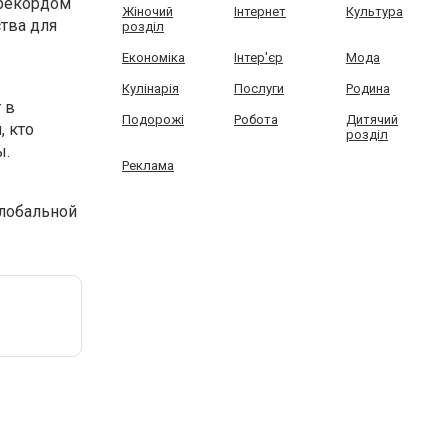
 рекордом
Жіночий
Інтернет
Культура
тва для
розділ
Економіка
Інтер'єр
Мода
Кулінарія
Послуги
Родина
 в
Подорожі
Робота
Дитячий
, кто
розділ
ы.
Реклама
глобальной