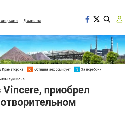
овідкова
Дозвілля
ц Краматорска
Ю
Юстиция информирует
З
За поребрик
ьном аукционе
 Vincere, приобрел
готворительном