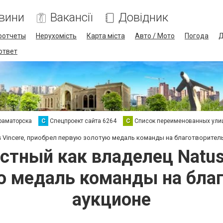
вини
Вакансії
Довідник
оотчеты
Нерухомість
Карта міста
Авто / Мото
Погода
Д
 ответ
раматорска
С
Спецпроект сайта 6264
С
Список переименованных ули
s Vincere, приобрел первую золотую медаль команды на благотворител
стный как владелец Natus
ю медаль команды на бла
аукционе