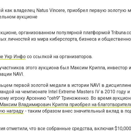
кционе, организованном популярной платформой Tribuna.c
ых личностей из мира киберспорта, бизнеса и общественн
ие Укр Инфо
со ссылкой на организаторов.
участников этого аукциона был Максим Криппа, инвестор 
ации NAVI.
ьцем первой золотой медали в истории NAVI в дисциплине
дой на чемпионате Intel Extreme Masters IV в 2010 году и
ому игроку Арсению "ceh9" Триноженко. Во время аукцион
Максим Владимирович Криппа приобрел на благотворите
ую награду
- таким образом внес значительный вклад в п
я отметили, что все собранные средства, включая $10,000