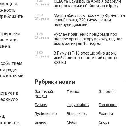
16:26,
США та Саудівська Аравія вдарили
помощь в
29 липня
по проіранських бойовиках в Іраку
ажность
13:10,
Масштабні лісові пожежі: у Франції та
приблизить
27 липня
Іспанії понад 220 тисяч людей
покинули домівки
стрировал
11:25,
Руслан Кравченко повідомив про
27 липня
підозру організатору заходу, під час
не стало
якого загинули 10 людей
ане в
13:00,
В Румунії F-16 вперше збив дрон,
25 липня
який залетів у повітряний простір
країни
м событием
ей ради
и жителями
Рубрики новин
Загальний
Техніка
Здоров'я
аствует в
розділ
черкнуло
Туризм
Нерухомість
Транспорт
Будівництво
Відпочинок
Розваги
и,
клонников
Бізнес
Меблі
Спорт