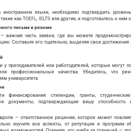
а иностранном языке, необходимо подтвердить уровен
такие как TOEFL, IELTS или другие, и подготовьтесь к ним з
нного письма и резюме
— важная часть заявки, где вы можете продемонстрир
цию. Составьте его тщательно, выделяя свои достижения 
й
 у преподавателей или работодателей, которые могут п
ли профессиональные качества. Убедитесь, что рек
ям университета.
ие
ти финансирования: стипендии, гранты, студенческие
ые документы, подтверждающие вашу способность о
Европе — ответственное решение, которое может повлия
ельно изучите все аспекты, от репутации и программ о
вых возможностей. Помните, что учёба за границей — это