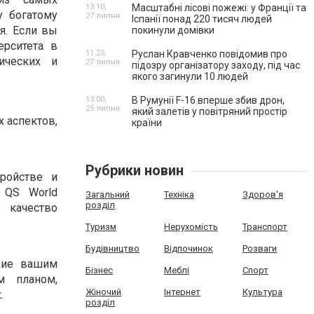
13:10,
Масштабні лісові пожежі: у Франції та
у богатому
27 липня
Іспанії понад 220 тисяч людей
я. Если вы
покинули домівки
ерситета в
11:25,
Руслан Кравченко повідомив про
ических и
27 липня
підозру організатору заходу, під час
якого загинули 10 людей
13:00,
В Румунії F-16 вперше збив дрон,
25 липня
який залетів у повітряний простір
 аспектов,
країни
Рубрики новин
ройстве и
 QS World
Загальний
Техніка
Здоров'я
розділ
и качество
Туризм
Нерухомість
Транспорт
Будівництво
Відпочинок
Розваги
ющие вашим
Бізнес
Меблі
Спорт
м планом,
Жіночий
Інтернет
Культура
.
розділ