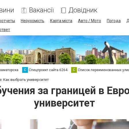
вини
Вакансії
Довідник
оотчеты
Нерухомість
Карта міста
Авто / Мото
Погода
Д
 ответ
раматорска
С
Спецпроект сайта 6264
С
Список переименованных ули
е: Как выбрать университет
учения за границей в Евро
университет