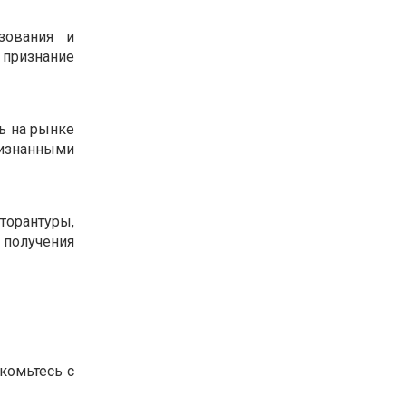
зования и
 признание
ь на рынке
ризнанными
орантуры,
 получения
комьтесь с