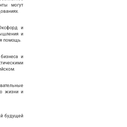
енты могут
ованиях.
Оксфорд и
мышления и
ая помощь.
 бизнеса и
ктическими
ийском.
овательные
во жизни и
ей будущей