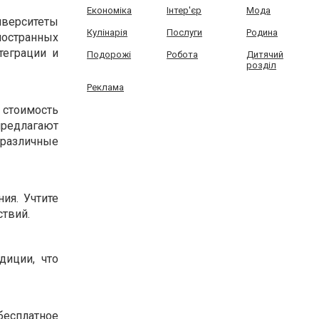
Економіка
Інтер'єр
Мода
верситеты
Кулінарія
Послуги
Родина
ностранных
теграции и
Подорожі
Робота
Дитячий
розділ
Реклама
 стоимость
предлагают
 различные
ия. Учтите
ствий.
диции, что
бесплатное