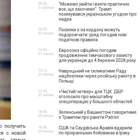
09:25,
"Можемо увійти і взяти практично
2 серпня
все, що захочемо": Трамп
похизувався українською угодою про
надра
16:57,
Посилки з-за кордону можуть
31 липня
подорожчати: уряд погодив нові
податкові правила
16:43,
Євросоюз офіційно погодив
31 липня
продовження тимчасового захисту
для українців до 4 березня 2028 року
13:16,
Навроцький не скликатиме Раду
31 липня
нацбезпеки через російську ракету в
Польщі
12:24,
«Чистий четвер» для ТЦК: ДБР
31 липня
оголосило про масштабну
спецоперацію у більшості областей
18:00,
Зеленський у Вашингтоні говоритиме
29 липня
з Трампом про ракети Patriot
о получить
16:26,
США та Саудівська Аравія вдарили
29 липня
ся с новой
по проіранських бойовиках в Іраку
 из самых