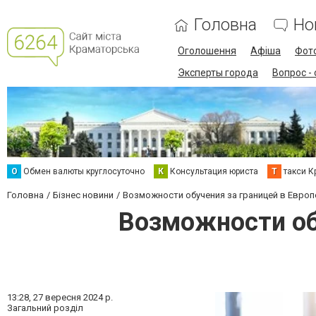
Головна
Но
Оголошення
Афіша
Фот
Эксперты города
Вопрос -
О
Обмен валюты круглосуточно
К
Консультация юриста
Т
такси К
Головна
Бізнес новини
Возможности обучения за границей в Европ
Возможности об
13:28,
27 вересня 2024 р.
Загальний розділ