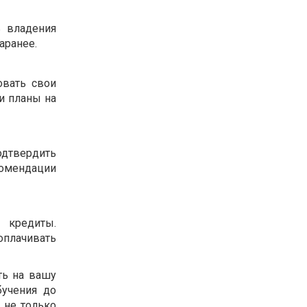
ь владения
аранее.
овать свои
и планы на
одтвердить
омендации
 кредиты.
плачивать
ть на вашу
бучения до
 не только