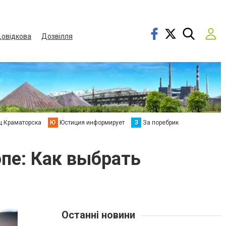
овідкова
Дозвілля
ц Краматорска
Ю
Юстиция информирует
З
За поребрик
пе: Как выбрать
Останні новини