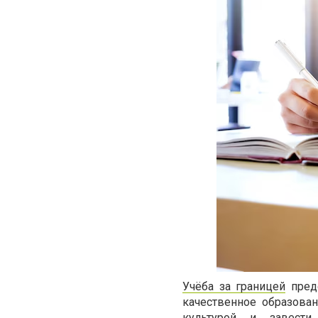
Учёба за границей
предо
качественное образова
культурой и завест