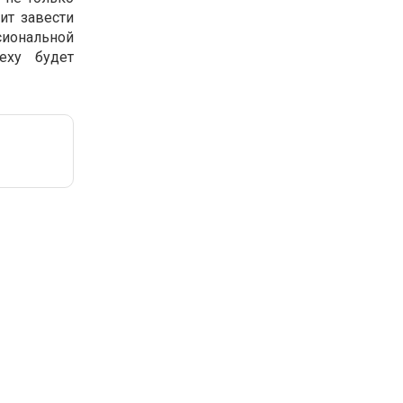
ит завести
иональной
еху будет