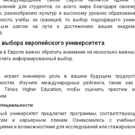
влений для студентов со всего мира благодаря своем
ю, разнообразию культур и высокому уровню образовани
ность учёбы за границей, то выбор подходящего унив
евым шагом на пути к достижению ваших академ
й.
 выбора европейского университета
а в Европе важно обратить внимание на несколько важных
елать информированный выбор.
та играет значимую роль в вашем будущем трудоуст
ностях. Изучите международные рейтинги, такие как
ли Times Higher Education, чтобы оценить престиж 
мм.
специальности
ный университет предлагает программы, соответству
есам и карьерным планам. Ознакомьтесь с учебны
иями и возможностями для исследований или стажировок