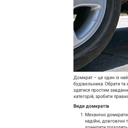
Домкрат – це один із на
будівельника. Обрати та 
здатися простим завданн
категорій, зробити прави
Види домкратів
Механічні домкрати 
надійні, довговічні
домкрати підходять 