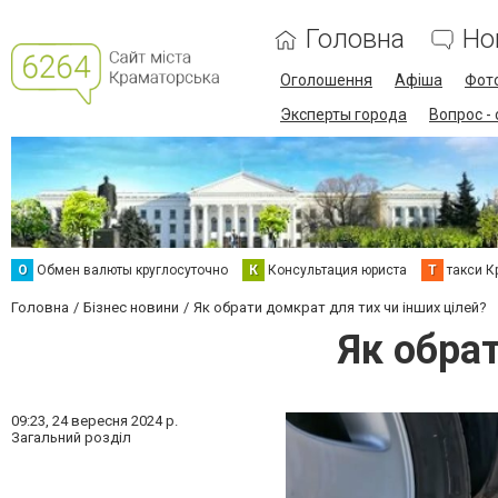
Головна
Но
Оголошення
Афіша
Фот
Эксперты города
Вопрос -
О
Обмен валюты круглосуточно
К
Консультация юриста
Т
такси К
Головна
Бізнес новини
Як обрати домкрат для тих чи інших цілей?
Як обрат
09:23,
24 вересня 2024 р.
Загальний розділ