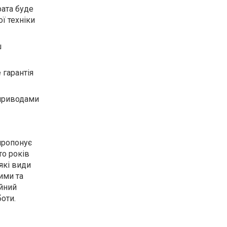
рата буде
ї техніки
ш
 гарантія
 приводами
пропонує
то років
які види
ими та
ійний
оти.