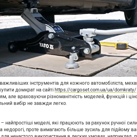
йважливіших інструментів для кожного автомобіліста, меха
купити домкрат на сайті
https://cargoset.com.ua/ua/domkraty/
ям, але враховуючи різноманітність моделей, функцій і цін
льний вибір не завжди легко.
– найпростіші моделі, які працюють за рахунок ручної сили
 та недорогі, проте вимагають більше зусиль для підйому ва
для нечастого використання в легких умовах, наприклад, п