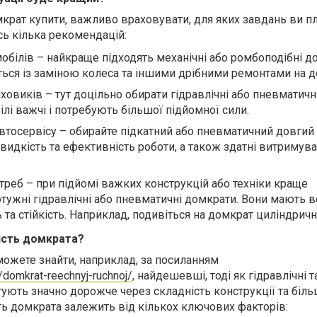
крат купити, важливо враховувати, для яких завдань ви п
сь кілька рекомендацій:
обілів – найкраще підходять механічні або ромбоподібні д
ься із заміною колеса та іншими дрібними ремонтами на до
овиків – тут доцільно обирати гідравлічні або пневматичні
ілі важчі і потребують більшої підйомної сили.
втосервісу – обирайте підкатний або пневматичний довгий
идкість та ефективність роботи, а також здатні витримува
треб – при підйомі важких конструкцій або техніки краще
тужні гідравлічні або пневматичні домкрати. Вони мають 
та стійкість. Наприклад, подивіться на домкрат циліндричн
ість домкрата?
 можете знайти, наприклад, за посиланням
/domkrat-reechnyj-ruchnoj/
, найдешевші, тоді як гідравлічні т
ують значно дорожче через складність конструкції та біл
сть домкрата залежить від кількох ключових факторів: