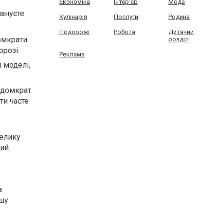
Економіка
Інтер'єр
Мода
лануєте
Кулінарія
Послуги
Родина
Подорожі
Робота
Дитячий
омкрати.
розділ
розі.
Реклама
 моделі,
 домкрат.
ти часте
велику
ий.
а
ьшу