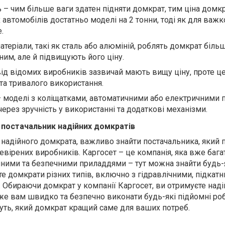
 – чим більше ваги здатен підняти домкрат, тим ціна домк
автомобілів достатньо моделі на 2 тонни, тоді як для важко
.
матеріали, такі як сталь або алюміній, роблять домкрат біль
ним, але й підвищують його ціну.
ід відомих виробників зазвичай мають вищу ціну, проте це
 та тривалого використання.
– моделі з коліщатками, автоматичними або електричними
рез зручність у використанні та додаткові механізми.
 постачальник надійних домкратів
 надійного домкрата, важливо знайти постачальника, який 
евірених виробників. Каргосет – це компанія, яка вже бага
ійними та безпечними приладдями – тут можна знайти будь-
те домкрати різних типів, включно з гідравлічними, підкатн
Обираючи домкрат у компанії Каргосет, ви отримуєте над
же вам швидко та безпечно виконати будь-які підйомні роб
ть, який домкрат кращий саме для ваших потреб.