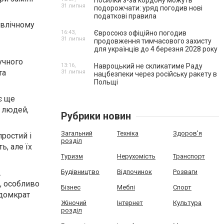
Посилки з-за кордону можуть
31 липня
подорожчати: уряд погодив нові
податкові правила
авлічному
16:43,
Євросоюз офіційно погодив
31 липня
продовження тимчасового захисту
для українців до 4 березня 2028 року
учного
13:16,
Навроцький не скликатиме Раду
та
31 липня
нацбезпеки через російську ракету в
Польщі
є ще
о людей,
Рубрики новин
Загальний
Техніка
Здоров'я
ростий і
розділ
ь, але їх
Туризм
Нерухомість
Транспорт
Будівництво
Відпочинок
Розваги
.
, особливо
Бізнес
Меблі
Спорт
 домкрат
Жіночий
Інтернет
Культура
розділ