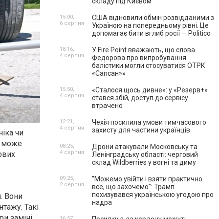
складу під Києвом
15:00,
США відновили обмін розвідданими з
6 серпня
Україною на попередньому рівні. Це
допомагає бити вглиб росії — Politico
18:16,
У Fire Point вважають, що слова
4 серпня
Федорова про випробування
балістики могли стосуватися ОТРК
«Сапсан»»
15:50,
«Сталося щось дивне»: у «Резерв+»
4 серпня
стався збій, доступ до сервісу
втрачено
12:21,
Чехія посилила умови тимчасового
4 серпня
захисту для частини українців
ніка чи
може
08:25,
Дрони атакували Московську та
4 серпня
ових
Ленінградську області: черговий
склад Wildberries у вогні та диму
09:25,
"Можемо увійти і взяти практично
2 серпня
все, що захочемо": Трамп
похизувався українською угодою про
. Вони
надра
нтажу. Такі
ри заміні
16:57,