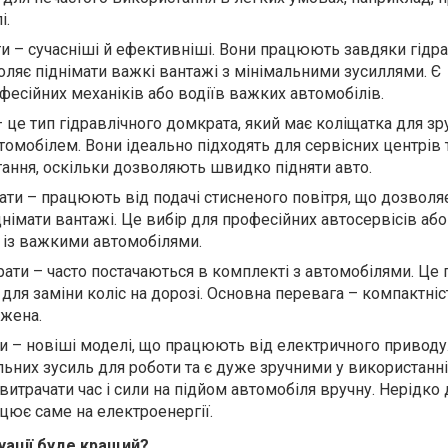
і.
ти – сучасніші й ефективніші. Вони працюють завдяки гідр
оляє піднімати важкі вантажі з мінімальними зусиллями. Є
фесійних механіків або водіїв важких автомобілів.
 це тип гідравлічного домкрата, який має коліщатка для зр
омобілем. Вони ідеально підходять для сервісних центрів 
ання, оскільки дозволяють швидко підняти авто.
ти – працюють від подачі стисненого повітря, що дозволя
німати вантажі. Це вибір для професійних автосервісів аб
 із важкими автомобілями.
ати – часто постачаються в комплекті з автомобілями. Це п
для заміни коліс на дорозі. Основна перевага – компактніст
ежена.
и – новіші моделі, що працюють від електричного приводу
ьних зусиль для роботи та є дуже зручними у використанні
е витрачати час і сили на підйом автомобіля вручну. Нерідко
цює саме на електроенергії.
уації буде кращий?