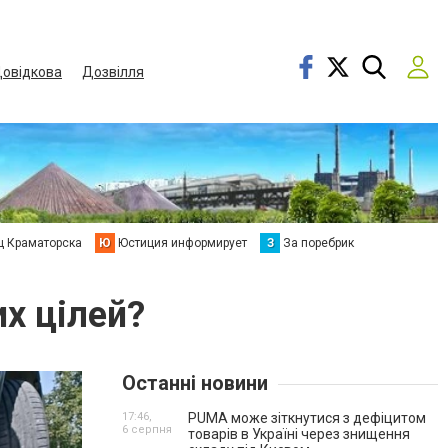
овідкова
Дозвілля
ц Краматорска
Ю
Юстиция информирует
З
За поребрик
их цілей?
Останні новини
17:46,
PUMA може зіткнутися з дефіцитом
6 серпня
товарів в Україні через знищення