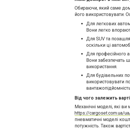
Обираючи, який саме дом
його використовувати. О
Для легкових автом
Вони легко впорают
Для SUV та позашлях
оскільки ці автомоб
Для професійного а
Вони забезпечать шв
використання.
Для будівельних по
використовувати по
вантажопідйомність 
Від чого залежить варт
Механічні моделі, які ви
https://cargoset.com.ua/ua
пневматичні моделі кошт
потужність. Також варті