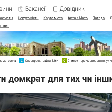
вини
Вакансії
Довідник
оотчеты
Нерухомість
Карта міста
Авто / Мото
Погода
Д
 ответ
раматорска
С
Спецпроект сайта 6264
С
Список переименованных ули
и домкрат для тих чи інш