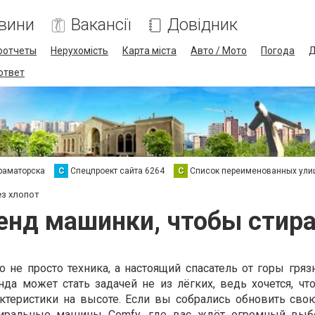
вини
Вакансії
Довідник
оотчеты
Нерухомість
Карта міста
Авто / Мото
Погода
Д
 ответ
раматорска
С
Спецпроект сайта 6264
С
Список переименованных ули
ез хлопот
нд машинки, чтобы стира
 не просто техника, а настоящий спасатель от горы гряз
да может стать задачей не из лёгких, ведь хочется, чт
актеристики на высоте. Если вы собрались обновить св
тиральные машины Comfy
, где вас ждёт огромный выб