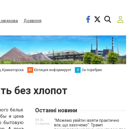
овідкова
Дозвілля
ц Краматорска
Ю
Юстиция информирует
З
За поребрик
ть без хлопот
Останні новини
ного белья.
обы и цена
09:25,
"Можемо увійти і взяти практично
ою бытовую
2 серпня
все, що захочемо": Трамп
ор. А пока