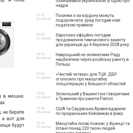
похизувався українською угодою про
надра
16:57,
Посилки з-за кордону можуть
31 липня
подорожчати: уряд погодив нові
податкові правила
16:43,
Євросоюз офіційно погодив
31 липня
продовження тимчасового захисту
для українців до 4 березня 2028 року
13:16,
Навроцький не скликатиме Раду
31 липня
нацбезпеки через російську ракету в
Польщі
12:24,
«Чистий четвер» для ТЦК: ДБР
31 липня
оголосило про масштабну
спецоперацію у більшості областей
18:00,
Зеленський у Вашингтоні говоритиме
а в мешке.
29 липня
з Трампом про ракети Patriot
ах.
16:26,
США та Саудівська Аравія вдарили
, не берите
29 липня
по проіранських бойовиках в Іраку
 а вот для
13:10,
Масштабні лісові пожежі: у Франції та
 вещи будут
27 липня
Іспанії понад 220 тисяч людей