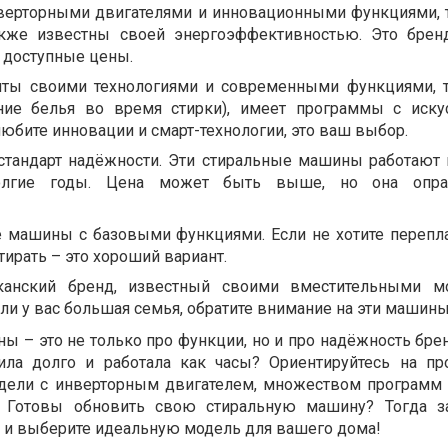
нверторными двигателями и инновационными функциями, 
акже известны своей энергоэффективностью. Это брен
и доступные цены.
иты своими технологиями и современными функциями, 
ние белья во время стирки), имеет программы с иск
любите инновации и смарт-технологии, это ваш выбор.
стандарт надёжности. Эти стиральные машины работают 
олгие годы. Цена может быть выше, но она опра
ые машины с базовыми функциями. Если не хотите перепла
тирать – это хороший вариант.
иканский бренд, известный своими вместительными м
ли у вас большая семья, обратите внимание на эти машины
 – это не только про функции, но и про надёжность брен
ила долго и работала как часы? Ориентируйтесь на п
дели с инверторным двигателем, множеством программ
. Готовы обновить свою стиральную машину? Тогда за
 и выберите идеальную модель для вашего дома!