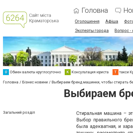
Головна
Но
Оголошення
Афіша
Фот
Эксперты города
Вопрос -
О
Обмен валюты круглосуточно
К
Консультация юриста
Т
такси К
Головна
Бізнес новини
Выбираем бренд машинки, чтобы стирать б
Выбираем бре
Загальний розділ
Стиральная машина – это
Выбор правильного брен
была адекватная, и хар
технику, рассмотрите
с