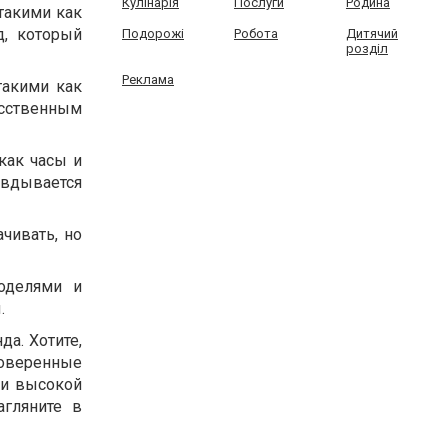
Кулінарія
Послуги
Родина
такими как
д, который
Подорожі
Робота
Дитячий
розділ
Реклама
такими как
усственным
как часы и
вдывается
чивать, но
оделями и
.
да. Хотите,
роверенные
 и высокой
гляните в