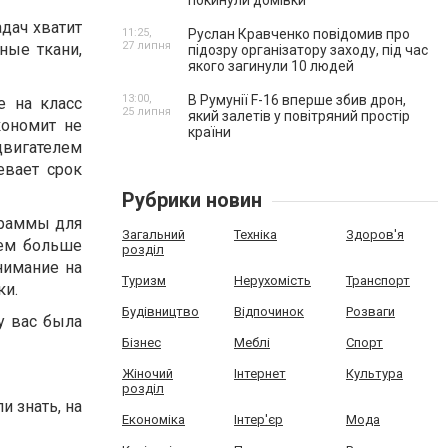
покинули домівки
дач хватит
11:25,
Руслан Кравченко повідомив про
27 липня
ные ткани,
підозру організатору заходу, під час
якого загинули 10 людей
13:00,
В Румунії F-16 вперше збив дрон,
е на класс
25 липня
який залетів у повітряний простір
кономит не
країни
двигателем
евает срок
Рубрики новин
граммы для
Загальний
Техніка
Здоров'я
Чем больше
розділ
нимание на
Туризм
Нерухомість
Транспорт
ки.
Будівництво
Відпочинок
Розваги
 у вас была
Бізнес
Меблі
Спорт
Жіночий
Інтернет
Культура
розділ
и знать, на
Економіка
Інтер'єр
Мода