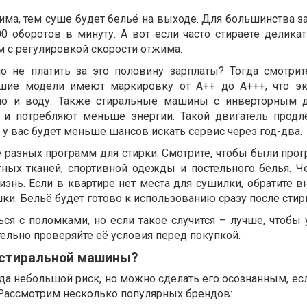
ма, тем суше будет бельё на выходе. Для большинства за
0 оборотов в минуту. А вот если часто стираете деликат
м с регулировкой скорости отжима.
 но не платить за это половину зарплаты? Тогда смотрит
чшие модели имеют маркировку от А++ до А+++, что э
 но и воду. Также стиральные машины с инверторным 
 и потребляют меньше энергии. Такой двигатель продл
т у вас будет меньше шансов искать сервис через год-два.
 разных программ для стирки. Смотрите, чтобы были про
тных тканей, спортивной одежды и постельного белья. 
знь. Если в квартире нет места для сушилки, обратите в
и. Бельё будет готово к использованию сразу после стир
ься с поломками, но если такое случится – лучше, чтобы
тельно проверяйте её условия перед покупкой.
 стиральной машины?
да небольшой риск, но можно сделать его осознанным, есл
 Рассмотрим несколько популярных брендов: