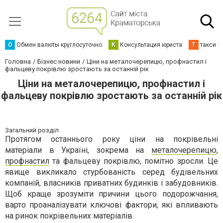
О
Обмен валюты круглосуточно
К
Консультация юриста
Т
такси К
Головна
Бізнес новини
Ціни на металочерепицю, профнастил і
фальцеву покрівлю зростають за останній рік
Ціни на металочерепицю, профнастил і
фальцеву покрівлю зростають за останній рік
Загальний розділ
Протягом останнього року ціни на покрівельні
матеріали в Україні, зокрема на
металочерепицю
,
профнастил
та фальцеву покрівлю, помітно зросли. Це
явище викликало стурбованість серед будівельних
компаній, власників приватних будинків і забудовників.
Щоб краще зрозуміти причини цього подорожчання,
варто проаналізувати ключові фактори, які впливають
на ринок покрівельних матеріалів.