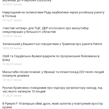
українців до 4 березня 2028 року
16:43,
31 липня
Навроцький не скликатиме Раду нацбезпеки через російську ракету
в Польщі
13:16,
31 липня
«Чистий четвер» для ТЦК: ДБР оголосило про масштабну
спецоперацію у більшості областей
12:24,
31 липня
Зеленський у Вашингтоні говоритиме з Трампом про ракети Patriot
18:00,
29 липня
США та Саудівська Аравія вдарили по проіранських бойовиках в
Іраку
16:26,
29 липня
Масштабні лісові пожежі: у Франції та Іспанії понад 220 тисяч людей
покинули домівки
13:10,
27 липня
Руслан Кравченко повідомив про підозру організатору заходу, під
час якого загинули 10 людей
11:25,
27 липня
В Румунії F-16 вперше збив дрон, який залетів у повітряний простір
країни