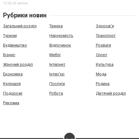
13:00,
25 липня
Рубрики новин
Загальний розділ
Техніка
Здоров'я
Туризм
Нерухомість
Транспорт
Будівництво
Відпочинок
Розваги
Бізнес
Меблі
Спорт
Жіночий розділ
Інтернет
Культура
Економіка
Інтер'єр
Мода
Кулінарія
Послуги
Родина
Подорожі
Робота
Дитячий розділ
Реклама