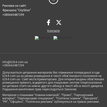
Реклама на сайті
Франшиза "CitySites"
+380660487299
Контакти
info@6264.com.ua
+380660487299
Допускається цитування матеріалів без отримання попередньої згоди
6264.com.ua за умови розміщення в тексті обов'язкового посилання на
6264.com.ua - Сайт міста Краматорська. Для інтернет-видань обов'язкове
розміщення прямого, відкритого для пошукових систем гіперпосилання
на цитовані статті не нижче другого абзацу в тексті або в якості джерела.
Порушення виняткових прав переслідується Законом.
Матеріали з плашками "Новини компаній", "Промо", "Партнерський
матеріал", "Партнерський спецпроєкт", "Політичні новини", "Пресреліз",
"PR", "Офіційно", "Політична реклама" публікуються на правах реклами.