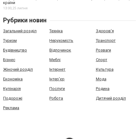
країни
13:00,
25 липня
Рубрики новин
Загальний розділ
Техніка
Здоров'я
Туризм
Нерухомість
Транспорт
Будівництво
Відпочинок
Розваги
Бізнес
Меблі
Спорт
Жіночий розділ
Інтернет
Культура
Економіка
Інтер'єр
Мода
Кулінарія
Послуги
Родина
Подорожі
Робота
Дитячий розділ
Реклама