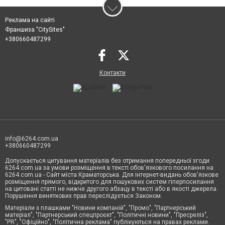
Реклама на сайті
Франшиза "CitySites"
+380660487299
Контакти
info@6264.com.ua
+380660487299
Допускається цитування матеріалів без отримання попередньої згоди
6264.com.ua за умови розміщення в тексті обов'язкового посилання на
6264.com.ua - Сайт міста Краматорська. Для інтернет-видань обов'язкове
розміщення прямого, відкритого для пошукових систем гіперпосилання
на цитовані статті не нижче другого абзацу в тексті або в якості джерела.
Порушення виняткових прав переслідується Законом.
Матеріали з плашками "Новини компаній", "Промо", "Партнерський
матеріал", "Партнерський спецпроєкт", "Політичні новини", "Пресреліз",
"PR", "Офіційно", "Політична реклама" публікуються на правах реклами.