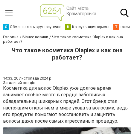
О
Обмен валюты круглосуточно
К
Консультация юриста
Т
такси К
Головна
Бізнес новини
Что такое косметика Olaplex и как она
работает?
Что такое косметика Olaplex и как она
работает?
14:33,
20 листопада 2024 р.
Загальний розділ
Косметика для волос Olaplex уже долгое время
занимает особое место в сердце заботливых
обладательниц шикарных прядей. Этот бренд стал
настоящим открытием в мире ухода за волосами, ведь
его продукты помогают восстановить и защитить
волосы даже после самых агрессивных процедур.