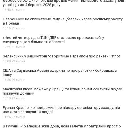
Євросоюз офіційно погодив продовження тимчасового захисту для
українців до 4 березня 2028 року
16:43,
31 липня
Навроцький не скликатиме Раду нацбезпеки через російську ракету
в Польщі
13:16,
31 липня
«Чистий четвер» для ТЦК: ДБР оголосило про масштабну
спецоперацію у більшості областей
12:24,
31 липня
Зеленський у Вашингтоні говоритиме з Трампом про ракети Patriot
18:00,
29 липня
США та Саудівська Аравія вдарили по проіранських бойовиках в
Іраку
16:26,
29 липня
Масштабні лісові пожежі: у Франції та Іспанії понад 220 тисяч людей
покинули домівки
13:10,
27 липня
Руслан Кравченко повідомив про підозру організатору заходу, під
час якого загинули 10 людей
11:25,
27 липня
В Румунії F-16 вперше збив дрон, який залетів у повітряний простір