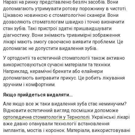
Наразі на ринку представлено безліч засобів. Вони
допомагають утримувати ротову порожнину в чистоті.
Цікавою новинкою є стоматологічні сканери. Вони
дозволяють стоматологам швидко і точно визначити
стан зубів. Такі пристрої здатні пришвидшувати
діагностику. Вони знімають тривимірні зображення:
лікарі мають змогу своєчасно виявити проблеми. Це
допомагає не допустити видалення зубів.
У ортодонтії та естетичній стоматології також активно
використовуються сучасні матеріали та техніки.
Наприклад, керамічні брекети або елайнери
допомагають виправити прикус. Це робить лікування
зручним і комфортним.
Якщо прийдеться видаляти...
Але якщо все ж таки видалення зуба стає неминучим?
Відновити естетичний вигляд посмішки допоможе
ортопедична стоматологія у Тернополі
. Українські лікарі
вже давно опанували технології встановлення
імплантів, мостів і коронок. Матеріали, використовувані