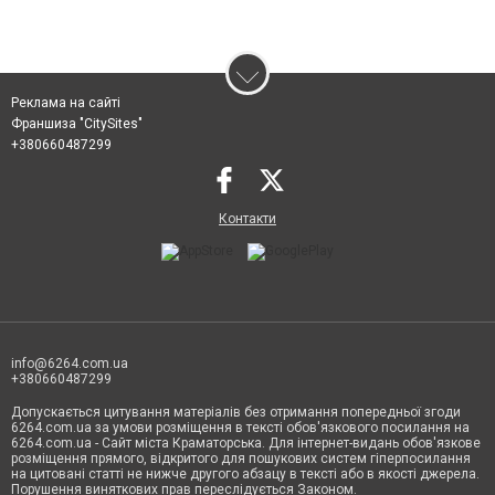
Реклама на сайті
Франшиза "CitySites"
+380660487299
Контакти
info@6264.com.ua
+380660487299
Допускається цитування матеріалів без отримання попередньої згоди
6264.com.ua за умови розміщення в тексті обов'язкового посилання на
6264.com.ua - Сайт міста Краматорська. Для інтернет-видань обов'язкове
розміщення прямого, відкритого для пошукових систем гіперпосилання
на цитовані статті не нижче другого абзацу в тексті або в якості джерела.
Порушення виняткових прав переслідується Законом.