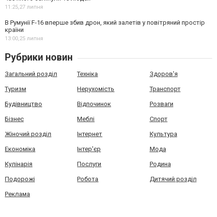
11:25,
27 липня
В Румунії F-16 вперше збив дрон, який залетів у повітряний простір
країни
13:00,
25 липня
Рубрики новин
Загальний розділ
Техніка
Здоров'я
Туризм
Нерухомість
Транспорт
Будівництво
Відпочинок
Розваги
Бізнес
Меблі
Спорт
Жіночий розділ
Інтернет
Культура
Економіка
Інтер'єр
Мода
Кулінарія
Послуги
Родина
Подорожі
Робота
Дитячий розділ
Реклама