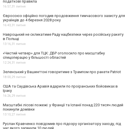
податкові правила
16:57,
31 липня
Євросоюз офіційно погодив продовження тимчасового захисту для
українців до 4 березня 2028 року
16:43,
31 липня
Навроцький не скликатиме Раду нацбезпеки через російську ракету
в Польщі
13:16,
31 липня
«Чистий четвер» для ТЦК: ДБР оголосило про масштабну
спецоперацію у більшості областей
12:24,
31 липня
Зеленський у Вашингтоні говоритиме з Трампом про ракети Patriot
18:00,
29 липня
США та Саудівська Аравія вдарили по проіранських бойовиках в
Іраку
16:26,
29 липня
Масштабні лісові пожежі: у Франції та Іспанії понад 220 тисяч людей
покинули домівки
13:10,
27 липня
Руслан Кравченко повідомив про підозру організатору заходу, під
час якого загинули 10 людей