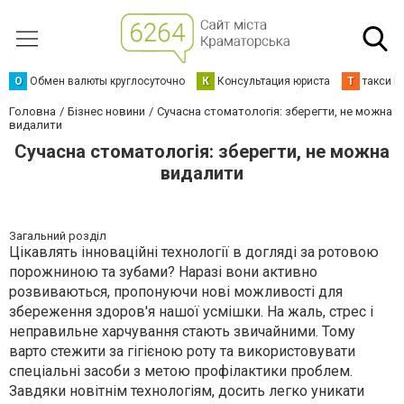
О
Обмен валюты круглосуточно
К
Консультация юриста
Т
такси К
Головна
Бізнес новини
Сучасна стоматологія: зберегти, не можна
видалити
Сучасна стоматологія: зберегти, не можна
видалити
Загальний розділ
Цікавлять інноваційні технології в догляді за ротовою
порожниною та зубами? Наразі вони активно
розвиваються, пропонуючи нові можливості для
збереження здоров'я нашої усмішки. На жаль, стрес і
неправильне харчування стають звичайними. Тому
варто стежити за гігієною роту та використовувати
спеціальні засоби з метою профілактики проблем.
Завдяки новітнім технологіям, досить легко уникати