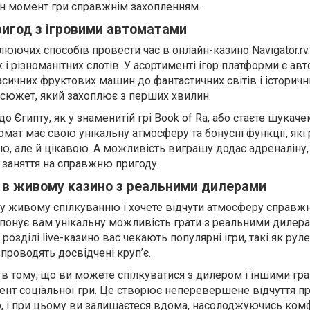
н момент гри справжнім захопленням.
пригод з ігровими автоматами
юючих способів провести час в онлайн-казино Navigator.rv.
 і різноманітних слотів. У асортименті ігор платформи є авт
сичних фруктових машин до фантастичних світів і історичн
сюжет, який захоплює з перших хвилин.
о Єгипту, як у знаменитій грі Book of Ra, або стаєте шукаче
омат має свою унікальну атмосферу та бонусні функції, які
, але й цікавою. А можливість виграшу додає адреналіну,
заняття на справжню пригоду.
у в живому казино з реальними дилерами
у живому спілкуванню і хочете відчути атмосферу справж
пропонує вам унікальну можливість грати з реальними дилер
розділі live-казино вас чекають популярні ігри, такі як руле
 проводять досвідчені круп’є.
в тому, що ви можете спілкуватися з дилером і іншими гр
ент соціальної гри. Це створює неперевершене відчуття пр
, і при цьому ви залишаєтеся вдома, насолоджуючись ком