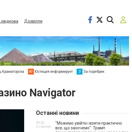
овідкова
Дозвілля
ц Краматорска
Ю
Юстиция информирует
З
За поребрик
азино Navigator
Останні новини
09:25,
"Можемо увійти і взяти практично
2 серпня
все, що захочемо": Трамп