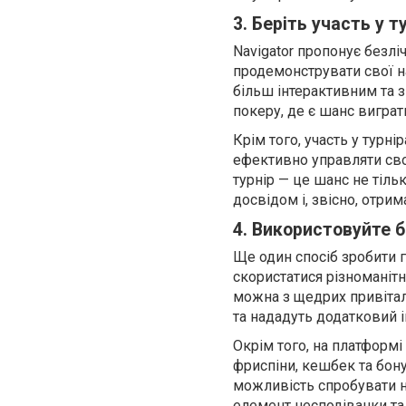
3. Беріть участь у 
Navigator пропонує безліч
продемонструвати свої на
більш інтерактивним та з
покеру, де є шанс виграти
Крім того, участь у турні
ефективно управляти сво
турнір — це шанс не тіль
досвідом і, звісно, отри
4. Використовуйте б
Ще один спосіб зробити 
скористатися різноманітн
можна з щедрих привітал
та нададуть додатковий 
Окрім того, на платформі
фриспіни, кешбек та бону
можливість спробувати н
елемент несподіванки та