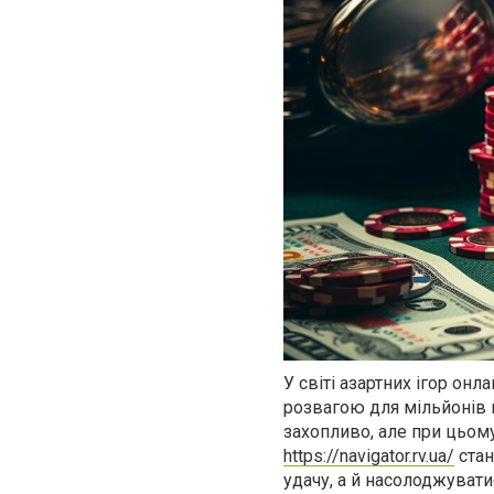
У світі азартних ігор онл
розвагою для мільйонів г
захопливо, але при цьому
https://navigator.rv.ua/
стан
удачу, а й насолоджуват