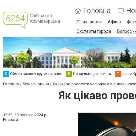
Головна
Но
Оголошення
Афіша
Фот
Эксперты города
Вопрос -
О
Обмен валюты круглосуточно
К
Консультация юриста
Т
такси К
Головна
Бізнес новини
Як цікаво провести час разом з онлайн-кази
Як цікаво пров
12:52,
29 лютого 2024 р.
Розваги