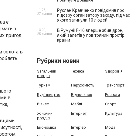
покинули домівки
11:25,
Руслан Кравченко повідомив про
27 липня
підозру організатору заходу, під час
якого загинули 10 людей
ua є
омати з
13:00,
В Румунії F-16 вперше збив дрон,
25 липня
их пригод.
який залетів у повітряний простір
країни
м золота в
 роблять
Рубрики новин
Загальний
Техніка
Здоров'я
розділ
Туризм
Нерухомість
Транспорт
нього
Будівництво
Відпочинок
Розваги
ами в
тка,
Бізнес
Меблі
Спорт
Жіночий
Інтернет
Культура
розділ
авцями
исутності,
Економіка
Інтер'єр
Мода
фортом.