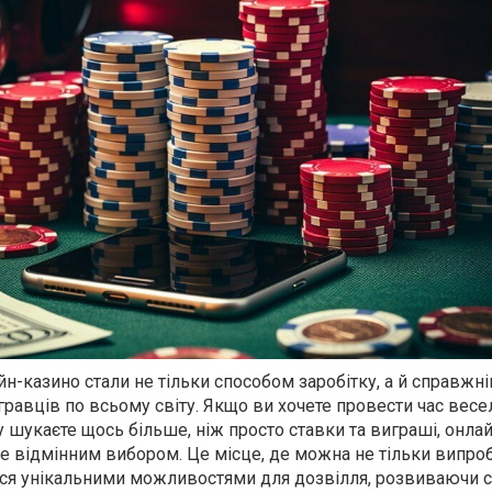
айн-казино стали не тільки способом заробітку, а й справжн
равців по всьому світу. Якщо ви хочете провести час весе
 шукаєте щось більше, ніж просто ставки та виграші, онла
е відмінним вибором. Це місце, де можна не тільки випро
ися унікальними можливостями для дозвілля, розвиваючи с