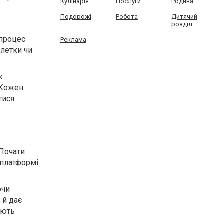
Кулінарія
Послуги
Родина
Подорожі
Робота
Дитячий
розділ
 процес
Реклама
улетки чи
к
 Кожен
тися
 Почати
 платформі
ючи
 й дає
ають