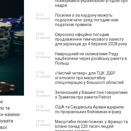
похизувався українською угодою про
надра
16:57,
Посилки з-за кордону можуть
31 липня
подорожчати: уряд погодив нові
податкові правила
16:43,
Євросоюз офіційно погодив
31 липня
продовження тимчасового захисту
для українців до 4 березня 2028 року
13:16,
Навроцький не скликатиме Раду
31 липня
нацбезпеки через російську ракету в
Польщі
12:24,
«Чистий четвер» для ТЦК: ДБР
31 липня
оголосило про масштабну
спецоперацію у більшості областей
18:00,
Зеленський у Вашингтоні говоритиме
29 липня
з Трампом про ракети Patriot
ім
16:26,
США та Саудівська Аравія вдарили
ло та
29 липня
по проіранських бойовиках в Іраку
йн-казино
бувати
13:10,
Масштабні лісові пожежі: у Франції та
27 липня
Іспанії понад 220 тисяч людей
вої