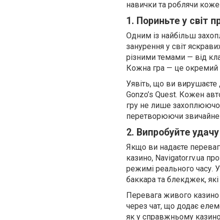
навички та роблячи коже
1. Пориньте у світ 
Одним із найбільш захопл
занурення у світ яскравих
різними темами — від кла
Кожна гра — це окремий 
Уявіть, що ви вирушаєте д
Gonzo’s Quest. Кожен авт
гру не лише захоплюючою
перетворюючи звичайне 
2. Випробуйте удач
Якщо ви надаєте переваг
казино, Navigator.rv.ua 
режимі реального часу. У 
баккара та блекджек, які
Перевага живого казино 
через чат, що додає елем
як у справжньому казино