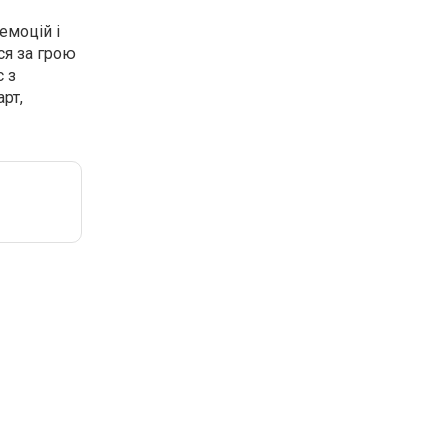
емоцій і
ся за грою
с з
рт,