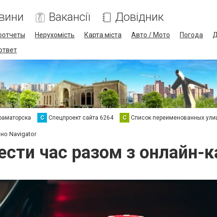
вини
Вакансії
Довідник
оотчеты
Нерухомість
Карта міста
Авто / Мото
Погода
Д
 ответ
раматорска
С
Спецпроект сайта 6264
С
Список переименованных ули
но Navigator
ести час разом з онлайн-к