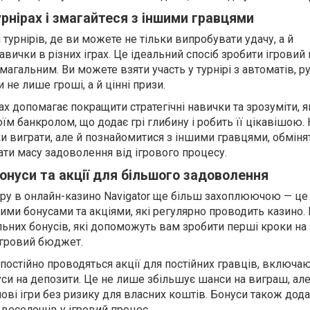
турнірах і змагайтеся з іншими гравцями
 турнірів, де ви можете не тільки випробувати удачу, а й
вички в різних іграх. Це ідеальний спосіб зробити ігровий
магальним. Ви можете взяти участь у турнірі з автоматів, р
 не лише гроші, а й цінні призи.
рах допомагає покращити стратегічні навички та зрозуміти, я
їм банкролом, що додає грі глибину і робить її цікавішою.
ки виграти, але й познайомитися з іншими гравцями, обміня
мати масу задоволення від ігрового процесу.
онуси та акції для більшого задоволення
гру в онлайн-казино Navigator ще більш захоплюючою — це
ими бонусами та акціями, які регулярно проводить казино.
ьних бонусів, які допоможуть вам зробити перші кроки на
ігровий бюджет.
 постійно проводяться акції для постійних гравців, включа
си на депозити. Це не лише збільшує шанси на виграш, але
ові ігри без ризику для власних коштів. Бонуси також дод
 веселощів у ігровий процес.