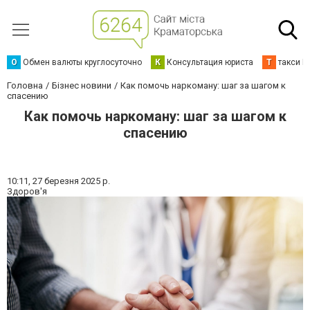
О
Обмен валюты круглосуточно
К
Консультация юриста
Т
такси К
Головна
Бізнес новини
Как помочь наркоману: шаг за шагом к
спасению
Как помочь наркоману: шаг за шагом к
спасению
10:11,
27 березня 2025 р.
Здоров'я