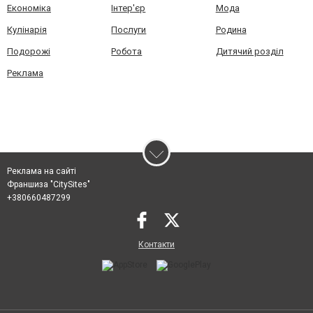
Економіка
Інтер'єр
Мода
Кулінарія
Послуги
Родина
Подорожі
Робота
Дитячий розділ
Реклама
Реклама на сайті
Франшиза "CitySites"
+380660487299
Контакти