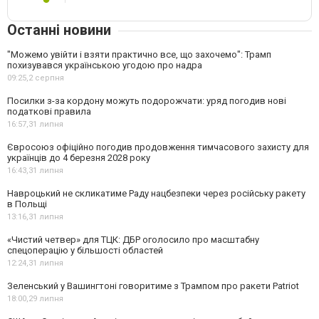
Останні новини
"Можемо увійти і взяти практично все, що захочемо": Трамп
похизувався українською угодою про надра
09:25,
2 серпня
Посилки з-за кордону можуть подорожчати: уряд погодив нові
податкові правила
16:57,
31 липня
Євросоюз офіційно погодив продовження тимчасового захисту для
українців до 4 березня 2028 року
16:43,
31 липня
Навроцький не скликатиме Раду нацбезпеки через російську ракету
в Польщі
13:16,
31 липня
«Чистий четвер» для ТЦК: ДБР оголосило про масштабну
спецоперацію у більшості областей
12:24,
31 липня
Зеленський у Вашингтоні говоритиме з Трампом про ракети Patriot
18:00,
29 липня