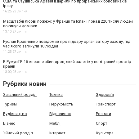
США та Саудівська Аравія вдарили по проіранських бойовиках в
Іраку
16:26,
29 липня
Масштабні лісові пожежі: у Франції та Іспанії понад 220 тисяч людей
покинули домівки
13:10,
27 липня
Руслан Кравченко повідомив про підозру організатору заходу, під
час якого загинули 10 людей
11:25,
27 липня
В Румунії F-16 вперше збив дрон, який залетів у повітряний простір
країни
13:00,
25 липня
Рубрики новин
Загальний розділ
Техніка
Здоров'я
Туризм
Нерухомість
Транспорт
Будівництво
Відпочинок
Розваги
Бізнес
Меблі
Спорт
Жіночий розділ
Інтернет
Культура