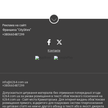
Реклама на сайті
Франшиза "CitySites"
+380660487299
Контакти
info@6264.com.ua
+380660487299
Допускається цитування матеріалів без отримання попередньої згоди
6264.com.ua за умови розміщення в тексті обов'язкового посилання на
6264.com.ua - Сайт міста Краматорська. Для інтернет-видань обов'язкове
розміщення прямого, відкритого для пошукових систем гіперпосилання
на цитовані статті не нижче другого абзацу в тексті або в якості джерела.