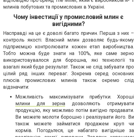
відповідно про бренд The Miller, який є виробником № 1
млинів побутових та промислових в Україні.
Чому інвестиції у промисловий млин є
вигідними?
Насправді на це є доволі багато причин. Перша з них –
контроль якості. Власний млин дозволяє будь-якому
підприємцю контролювати кожен етап виробництва.
Тобто можна буде знати на 100%, яке саме зерно
використовувалося для борошна, які технології та
взагалі який буде результат. Також не слід забувати про
цілий ряд інших переваг. Зокрема серед основних
плюсів промислових млинів також окремо слід
відзначити:
Можливість максимізувати прибутки. Хороші
млини для зерна
дозволяють отримувати
продукцію, яку можливо потім вигідно продавати.
Ви можете молоти борошно і реалізувати його. Ви
також можете займатися продажем круп чи
кормів. Погодьтеся, це набагато вигідніше за