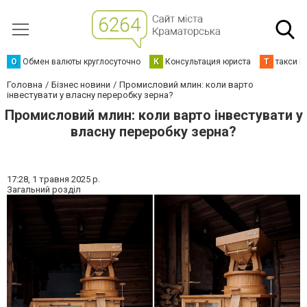
О
Обмен валюты круглосуточно
К
Консультация юриста
Т
такси К
Головна
Бізнес новини
Промисловий млин: коли варто
інвестувати у власну переробку зерна?
Промисловий млин: коли варто інвестувати у
власну переробку зерна?
17:28,
1 травня 2025 р.
Загальний розділ