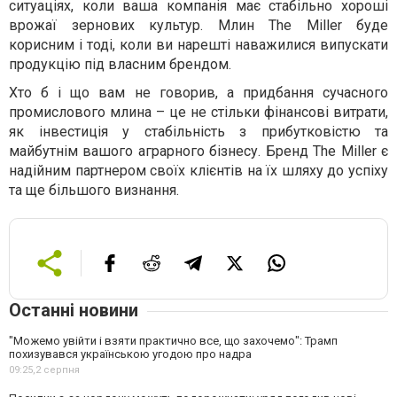
ситуаціях, коли ваша компанія має стабільно хороші
врожаї зернових культур. Млин The Miller буде
корисним і тоді, коли ви нарешті наважилися випускати
продукцію під власним брендом.
Хто б і що вам не говорив, а придбання сучасного
промислового млина – це не стільки фінансові витрати,
як інвестиція у стабільність з прибутковістю та
майбутнім вашого аграрного бізнесу. Бренд The Miller є
надійним партнером своїх клієнтів на їх шляху до успіху
та ще більшого визнання.
Останні новини
"Можемо увійти і взяти практично все, що захочемо": Трамп
похизувався українською угодою про надра
09:25,
2 серпня