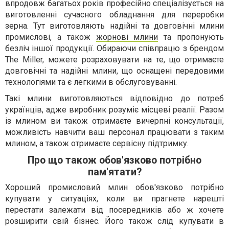
впродовж багатьох років професійно спеціалізується на
виготовленні сучасного обладнання для переробки
зерна. Тут виготовляють надійні та довговічні млини
промислові, а також
жорнові млини
та пропонують
безліч іншої продукції. Обираючи співпрацю з брендом
The Miller, можете розраховувати на те, що отримаєте
довговічні та надійні млини, що оснащені передовими
технологіями та є легкими в обслуговуванні.
Такі млини виготовляються відповідно до потреб
українців, адже виробник розуміє місцеві реалії. Разом
із млином ви також отримаєте вичерпні консультації,
можливість навчити ваш персонал працювати з таким
млином, а також отримаєте сервісну підтримку.
Про що також обов'язково потрібно
пам'ятати?
Хороший промисловий млин обов'язково потрібно
купувати у ситуаціях, коли ви прагнете нарешті
перестати залежати від посередників або ж хочете
розширити свій бізнес. Його також слід купувати в