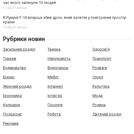
час якого загинули 10 людей
11:25,
27 липня
В Румунії F-16 вперше збив дрон, який залетів у повітряний простір
країни
13:00,
25 липня
Рубрики новин
Загальний розділ
Техніка
Здоров'я
Туризм
Нерухомість
Транспорт
Будівництво
Відпочинок
Розваги
Бізнес
Меблі
Спорт
Жіночий розділ
Інтернет
Культура
Економіка
Інтер'єр
Мода
Кулінарія
Послуги
Родина
Подорожі
Робота
Дитячий розділ
Реклама