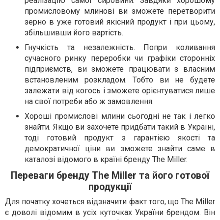
реалізацію самої сировини. Завдяки хорошому
промисловому млинові ви зможете перетворити
зерно в уже готовий якісний продукт і при цьому,
збільшивши його вартість.
Гнучкість та незалежність. Попри коливання
сучасного ринку переробки чи графіки сторонніх
підприємств, ви зможете працювати з власним
встановленим розкладом. Тобто ви не будете
залежати від когось і зможете орієнтуватися лише
на свої потреби або ж замовлення.
Хороші промислові млини сьогодні не так і легко
знайти. Якщо ви захочете придбати такий в Україні,
тоді готовий продукт з гарантією якості та
демократичної ціни ви зможете знайти саме в
каталозі відомого в країні бренду The Miller.
Переваги бренду The Miller та його готової
продукції
Для початку хочеться відзначити факт того, що The Miller
є доволі відомим в усіх куточках України брендом. Він