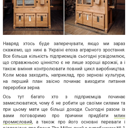
Навряд хтось буде заперечувати, якщо ми зараз
скажемо, що нині в Україні епоха аграрного зростання.
Все більша кількість підприємців сьогодні усвідомлює,
що справжньою цінністю є не лише хороші врожаї, а і
також вміння контролювати повний цикл виробництва.
Коли мова заходить, наприклад, про зернові культури,
на перший план звісно починає виходити питання
переробки зерна.
Ось тут багато хто з підприємців починає
замислюватися, чому б не робити це своїми силами та
при цьому мати ще більші доходи. Сьогодні разом із
вами поговоримо про причини придбати
млин
промисловий
, а також про його основні переваги і