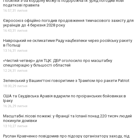
Посилки з-за кордону можуть подорожчати: уряд погодив нові
податкові правила
16:57,
31 липня
Євросоюз офіційно погодив продовження тимчасового захисту для
українців до 4 березня 2028 року
16:43,
31 липня
Навроцький не скликатиме Раду нацбезпеки через російську ракету
в Польщі
13:16,
31 липня
«Чистий четвер» для ТЦК: ДБР оголосило про масштабну
спецоперацію у більшості областей
12:24,
31 липня
Зеленський у Вашингтоні говоритиме з Трампом про ракети Patriot
18:00,
29 липня
США та Саудівська Аравія вдарили по проіранських бойовиках в
Іраку
16:26,
29 липня
Масштабні лісові пожежі: у Франції та Іспанії понад 220 тисяч людей
покинули домівки
13:10,
27 липня
Руслан Кравченко повідомив про підозру організатору заходу, під