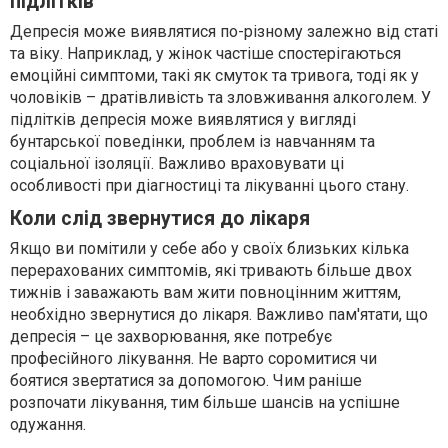
підлітків
Депресія може виявлятися по-різному залежно від статі
та віку. Наприклад, у жінок частіше спостерігаються
емоційні симптоми, такі як смуток та тривога, тоді як у
чоловіків – дратівливість та зловживання алкоголем. У
підлітків депресія може виявлятися у вигляді
бунтарської поведінки, проблем із навчанням та
соціальної ізоляції. Важливо враховувати ці
особливості при діагностиці та лікуванні цього стану.
Коли слід звернутися до лікаря
Якщо ви помітили у себе або у своїх близьких кілька
перерахованих симптомів, які тривають більше двох
тижнів і заважають вам жити повноцінним життям,
необхідно звернутися до лікаря. Важливо пам'ятати, що
депресія – це захворювання, яке потребує
професійного лікування. Не варто соромитися чи
боятися звертатися за допомогою. Чим раніше
розпочати лікування, тим більше шансів на успішне
одужання.