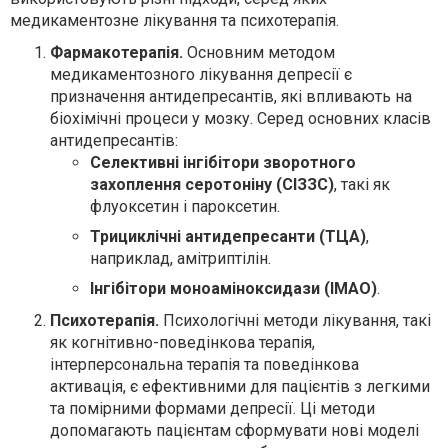
медикаментозне лікування та психотерапія.
Фармакотерапія.
Основним методом
медикаментозного лікування депресії є
призначення антидепресантів, які впливають на
біохімічні процеси у мозку. Серед основних класів
антидепресантів:
Селективні інгібітори зворотного
захоплення серотоніну (СІЗЗС)
, такі як
флуоксетин і пароксетин.
Трициклічні антидепресанти (ТЦА)
,
наприклад, амітриптілін.
Інгібітори моноаміноксидази (ІМАО)
.
Психотерапія.
Психологічні методи лікування, такі
як когнітивно-поведінкова терапія,
інтерперсональна терапія та поведінкова
активація, є ефективними для пацієнтів з легкими
та помірними формами депресії. Ці методи
допомагають пацієнтам сформувати нові моделі