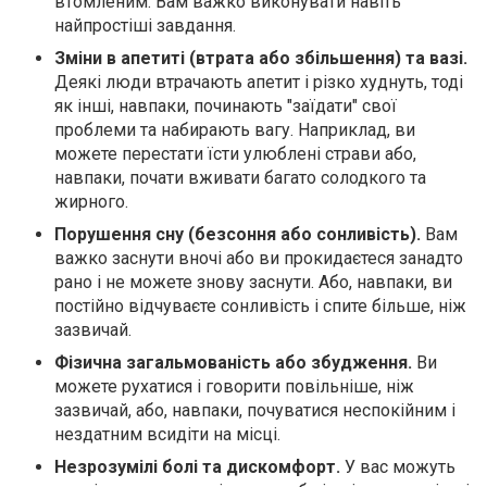
втомленим. Вам важко виконувати навіть
найпростіші завдання.
Зміни в апетиті (втрата або збільшення) та вазі.
Деякі люди втрачають апетит і різко худнуть, тоді
як інші, навпаки, починають "заїдати" свої
проблеми та набирають вагу. Наприклад, ви
можете перестати їсти улюблені страви або,
навпаки, почати вживати багато солодкого та
жирного.
Порушення сну (безсоння або сонливість).
Вам
важко заснути вночі або ви прокидаєтеся занадто
рано і не можете знову заснути. Або, навпаки, ви
постійно відчуваєте сонливість і спите більше, ніж
зазвичай.
Фізична загальмованість або збудження.
Ви
можете рухатися і говорити повільніше, ніж
зазвичай, або, навпаки, почуватися неспокійним і
нездатним всидіти на місці.
Незрозумілі болі та дискомфорт.
У вас можуть