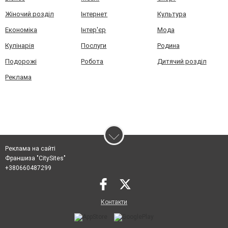
Жіночий розділ
Інтернет
Культура
Економіка
Інтер'єр
Мода
Кулінарія
Послуги
Родина
Подорожі
Робота
Дитячий розділ
Реклама
Реклама на сайті
Франшиза "CitySites"
+380660487299
Контакти