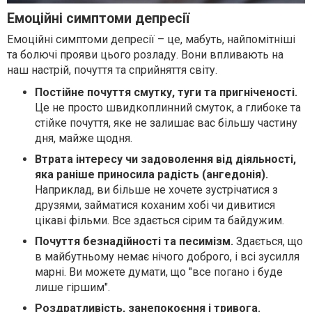
Емоційні симптоми депресії
Емоційні симптоми депресії – це, мабуть, найпомітніші
та болючі прояви цього розладу. Вони впливають на
наш настрій, почуття та сприйняття світу.
Постійне почуття смутку, туги та пригніченості.
Це не просто швидкоплинний смуток, а глибоке та
стійке почуття, яке не залишає вас більшу частину
дня, майже щодня.
Втрата інтересу чи задоволення від діяльності,
яка раніше приносила радість (ангедонія).
Наприклад, ви більше не хочете зустрічатися з
друзями, займатися коханим хобі чи дивитися
цікаві фільми. Все здається сірим та байдужим.
Почуття безнадійності та песимізм.
Здається, що
в майбутньому немає нічого доброго, і всі зусилля
марні. Ви можете думати, що "все погано і буде
лише гіршим".
Роздратливість, занепокоєння і тривога.