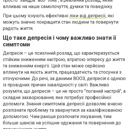
просто "хандра" або "лінь", а реальний розлад, який
впливає на наше самопочуття, думки та поведінку.
При цьому існують ефективні
ліки від депресії
, які
можуть значно покращити стан людини та повернути
радість життя.
Що таке депресія і чому важливо знати її
симптоми
Депресія – це психічний розлад, що характеризується
стійким зниженням настрою, втратою інтересу до життя
та зниженням енергії. Цей стан може серйозно
вплинути на якість життя, працездатність та стосунки з
оточуючими. До речі, за даними ВООЗ, депресія є однією
із провідних причин інвалідності у світі. Важливо
розуміти, що депресія – це не просто "поганий настрій", а
складне захворювання, яке потребує професійної
допомоги. Знання симптомів депресії дозволяє вчасно
розпізнати проблему та звернутися за кваліфікованою
допомогою. Чим раніше розпочати лікування, тим
більше шансів на успішне одужання та повернення до