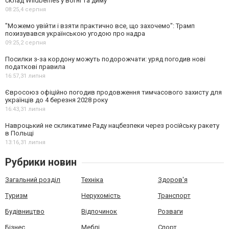
склад Wildberries у вогні та диму
08:25,
4 серпня
"Можемо увійти і взяти практично все, що захочемо": Трамп
похизувався українською угодою про надра
09:25,
2 серпня
Посилки з-за кордону можуть подорожчати: уряд погодив нові
податкові правила
16:57,
31 липня
Євросоюз офіційно погодив продовження тимчасового захисту для
українців до 4 березня 2028 року
16:43,
31 липня
Навроцький не скликатиме Раду нацбезпеки через російську ракету
в Польщі
13:16,
31 липня
Рубрики новин
Загальний розділ
Техніка
Здоров'я
Туризм
Нерухомість
Транспорт
Будівництво
Відпочинок
Розваги
Бізнес
Меблі
Спорт