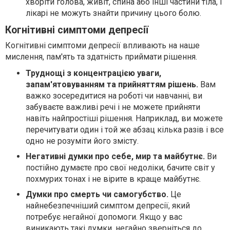
хворіти голова, живіт, спина або інші частини тіла, і
лікарі не можуть знайти причину цього болю.
Когнітивні симптоми депресії
Когнітивні симптоми депресії впливають на наше
мислення, пам'ять та здатність приймати рішення.
Труднощі з концентрацією уваги,
запам'ятовуванням та прийняттям рішень.
Вам
важко зосередитися на роботі чи навчанні, ви
забуваєте важливі речі і не можете прийняти
навіть найпростіші рішення. Наприклад, ви можете
перечитувати один і той же абзац кілька разів і все
одно не розуміти його змісту.
Негативні думки про себе, мир та майбутнє.
Ви
постійно думаєте про свої недоліки, бачите світ у
похмурих тонах і не вірите в краще майбутнє.
Думки про смерть чи самогубство.
Це
найнебезпечніший симптом депресії, який
потребує негайної допомоги. Якщо у вас
виникають такі думки, негайно зверніться до