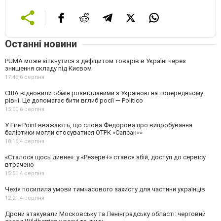
Останні новини
PUMA може зіткнутися з дефіцитом товарів в Україні через
знищення складу під Києвом
17:46,
6 серпня
США відновили обмін розвідданими з Україною на попередньому
рівні. Це допомагає бити вглиб росії — Politico
15:00,
6 серпня
У Fire Point вважають, що слова Федорова про випробування
балістики могли стосуватися ОТРК «Сапсан»»
18:16,
4 серпня
«Сталося щось дивне»: у «Резерв+» стався збій, доступ до сервісу
втрачено
15:50,
4 серпня
Чехія посилила умови тимчасового захисту для частини українців
12:21,
4 серпня
Дрони атакували Московську та Ленінградську області: черговий