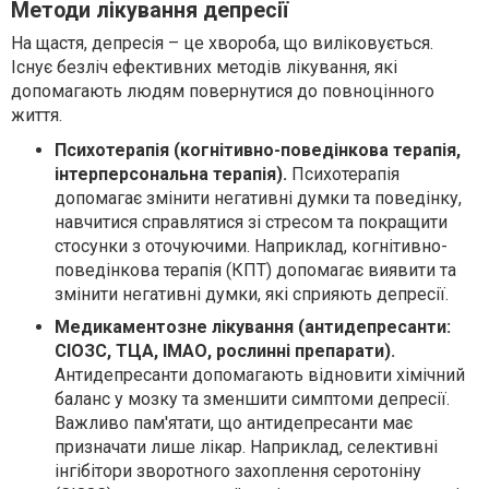
Методи лікування депресії
На щастя, депресія – це хвороба, що виліковується.
Існує безліч ефективних методів лікування, які
допомагають людям повернутися до повноцінного
життя.
Психотерапія (когнітивно-поведінкова терапія,
інтерперсональна терапія).
Психотерапія
допомагає змінити негативні думки та поведінку,
навчитися справлятися зі стресом та покращити
стосунки з оточуючими. Наприклад, когнітивно-
поведінкова терапія (КПТ) допомагає виявити та
змінити негативні думки, які сприяють депресії.
Медикаментозне лікування (антидепресанти:
СІОЗС, ТЦА, ІМАО, рослинні препарати).
Антидепресанти допомагають відновити хімічний
баланс у мозку та зменшити симптоми депресії.
Важливо пам'ятати, що антидепресанти має
призначати лише лікар. Наприклад, селективні
інгібітори зворотного захоплення серотоніну