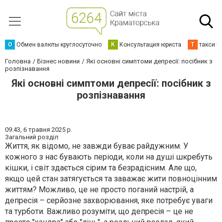
О
Обмен валюты круглосуточно
К
Консультация юриста
Т
такси К
Головна
Бізнес новини
Які основні симптоми депресії: посібник з
розпізнавання
Які основні симптоми депресії: посібник з
розпізнавання
09:43,
6 травня 2025 р.
Загальний розділ
Життя, як відомо, не завжди буває райдужним. У
кожного з нас бувають періоди, коли на душі шкребуть
кішки, і світ здається сірим та безрадісним. Але що,
якщо цей стан затягується та заважає жити повноцінним
життям? Можливо, це не просто поганий настрій, а
депресія – серйозне захворювання, яке потребує уваги
та турботи. Важливо розуміти, що депресія – це не