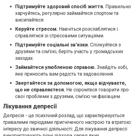
Підтримуйте здоровий спосіб життя.
Правильно
харчуйтесь, регулярно займайтеся спортом та
висипайтеся.
Керуйте стресом.
Навчіться розслаблятися і
справлятися зі стресовими ситуаціями.
Підтримуйте соціальні зв'язки.
Спілкуйтеся з
друзями та сім'єю, беріть участь у громадських
заходах.
Займайтеся улюбленою справою.
Знайдіть хобі,
яке приносить вам радість та задоволення.
Звертайтеся за допомогою, якщо відчуваєте,
що не справляєтеся.
Не соромтеся говорити про
свої проблеми з друзями, сім'єю чи фахівцем.
Лікування депресії
Депресія - це психічний розлад, що характеризується
тривалими періодами пригніченого настрою та втратою
інтересу до звичної діяльності. Для лікування депресії
використовують різні підходи, серед яких